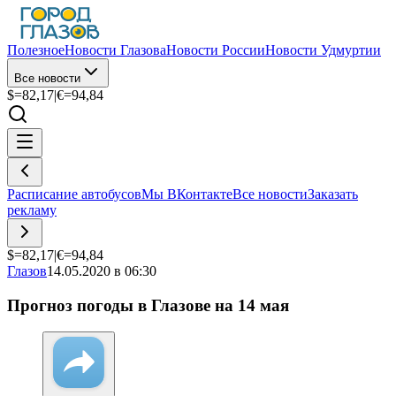
Полезное
Новости Глазова
Новости России
Новости Удмуртии
Все новости
$=
82,17
|
€=
94,84
Расписание автобусов
Мы ВКонтакте
Все новости
Заказать
рекламу
$=
82,17
|
€=
94,84
Глазов
14.05.2020 в 06:30
Прогноз погоды в Глазове на 14 мая