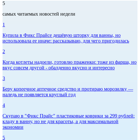
5
самых читаемых новостей недели
1
Купила в Фикс Прайсе дешёвую шторку для ванны, но
использовала ее иначе: рассказываю, для чего пригодилась
2
Когда котлеты надоели, готовлю праженки: тоже из фарша, но
вкус совсем другой - обалденно вкусно и интересно
3
Беру копеечное аптечное средство и протираю морозилку —
наледь не появляется круглый год
4
Скупаю в "Фикс Прайс" пластиковые коврики за 299 рублей:
кладу в ванну, но не для красоты, а для максимальной
экономии
5