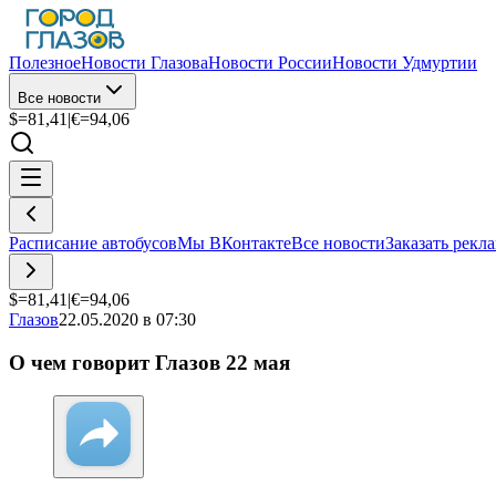
Полезное
Новости Глазова
Новости России
Новости Удмуртии
Все новости
$=
81,41
|
€=
94,06
Расписание автобусов
Мы ВКонтакте
Все новости
Заказать рекл
$=
81,41
|
€=
94,06
Глазов
22.05.2020 в 07:30
О чем говорит Глазов 22 мая