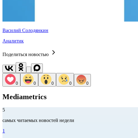
Василий Солодянкин
Аналитик
Поделиться новостью
0
0
0
0
0
Mediametrics
5
самых читаемых новостей недели
1