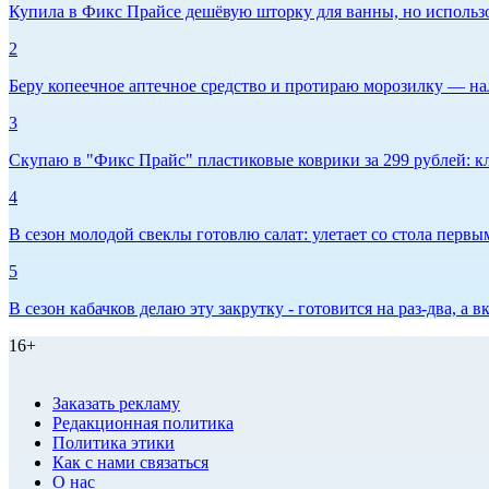
Купила в Фикс Прайсе дешёвую шторку для ванны, но использов
2
Беру копеечное аптечное средство и протираю морозилку — нал
3
Скупаю в "Фикс Прайс" пластиковые коврики за 299 рублей: кл
4
В сезон молодой свеклы готовлю салат: улетает со стола первым
5
В сезон кабачков делаю эту закрутку - готовится на раз-два, а
16+
Заказать рекламу
Редакционная политика
Политика этики
Как с нами связаться
О нас