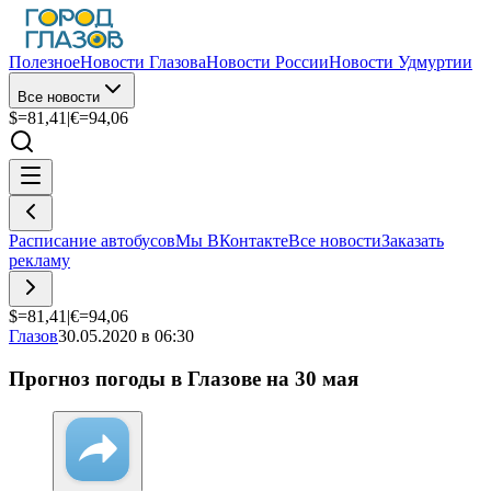
Полезное
Новости Глазова
Новости России
Новости Удмуртии
Все новости
$=
81,41
|
€=
94,06
Расписание автобусов
Мы ВКонтакте
Все новости
Заказать
рекламу
$=
81,41
|
€=
94,06
Глазов
30.05.2020 в 06:30
Прогноз погоды в Глазове на 30 мая