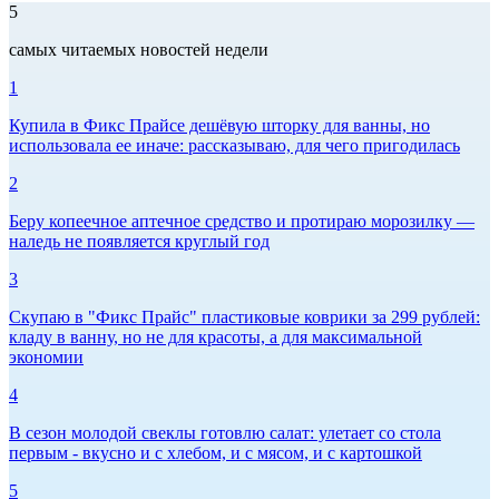
5
самых читаемых новостей недели
1
Купила в Фикс Прайсе дешёвую шторку для ванны, но
использовала ее иначе: рассказываю, для чего пригодилась
2
Беру копеечное аптечное средство и протираю морозилку —
наледь не появляется круглый год
3
Скупаю в "Фикс Прайс" пластиковые коврики за 299 рублей:
кладу в ванну, но не для красоты, а для максимальной
экономии
4
В сезон молодой свеклы готовлю салат: улетает со стола
первым - вкусно и с хлебом, и с мясом, и с картошкой
5