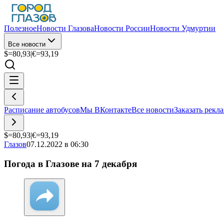
Полезное
Новости Глазова
Новости России
Новости Удмуртии
Все новости
$=
80,93
|
€=
93,19
Расписание автобусов
Мы ВКонтакте
Все новости
Заказать рекл
$=
80,93
|
€=
93,19
Глазов
07.12.2022 в 06:30
Погода в Глазове на 7 декабря