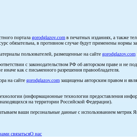
стного портала
gorodglazov.com
в печатных изданиях, а также те
сурс обязательна, в противном случае будут применены нормы з
материалы пользователей, размещенные на сайте
gorodglazov.com
оответствии с законодательством РФ об авторском праве и не по
е иначе как с письменного разрешения правообладателя.
ора на сайте
gorodglazov.com
защищены авторским правом и явля
хнологии (информационные технологии предоставления информа
, находящихся на территории Российской Федерации).
абатываем ваши персональные данные с использованием метрик 
нами связаться
О нас