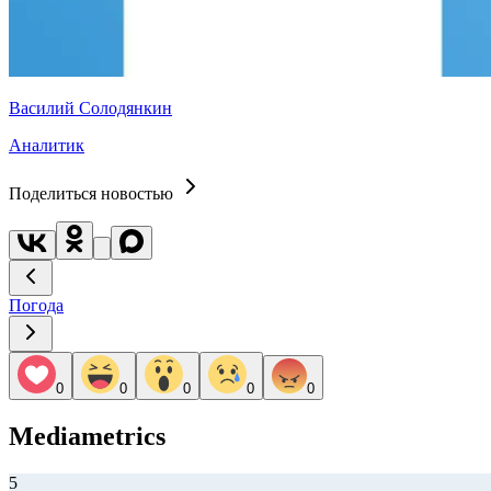
Василий Солодянкин
Аналитик
Поделиться новостью
Погода
0
0
0
0
0
Mediametrics
5