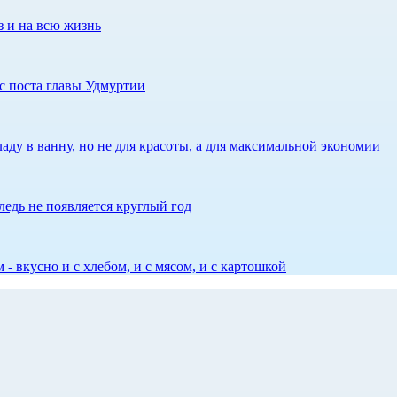
з и на всю жизнь
с поста главы Удмуртии
аду в ванну, но не для красоты, а для максимальной экономии
едь не появляется круглый год
 - вкусно и с хлебом, и с мясом, и с картошкой