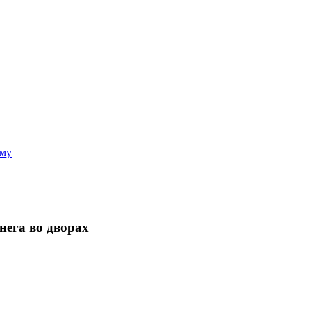
аму
нега во дворах