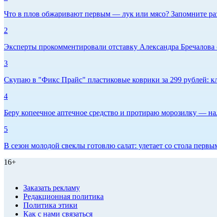
Что в плов обжаривают первым — лук или мясо? Запомните ра
2
Эксперты прокомментировали отставку Александра Бречалова 
3
Скупаю в "Фикс Прайс" пластиковые коврики за 299 рублей: кл
4
Беру копеечное аптечное средство и протираю морозилку — нал
5
В сезон молодой свеклы готовлю салат: улетает со стола первым
16+
Заказать рекламу
Редакционная политика
Политика этики
Как с нами связаться