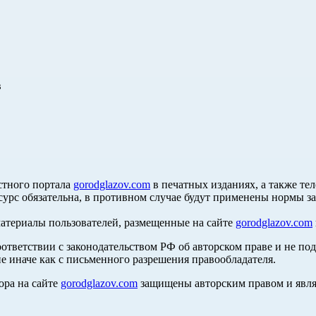
в
стного портала
gorodglazov.com
в печатных изданиях, а также те
сурс обязательна, в противном случае будут применены нормы з
материалы пользователей, размещенные на сайте
gorodglazov.com
оответствии с законодательством РФ об авторском праве и не по
е иначе как с письменного разрешения правообладателя.
ора на сайте
gorodglazov.com
защищены авторским правом и явля