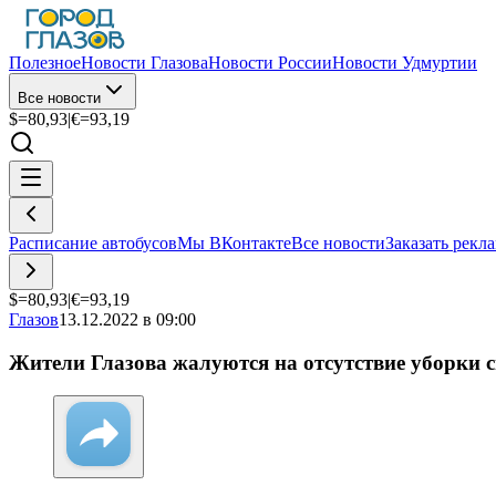
Полезное
Новости Глазова
Новости России
Новости Удмуртии
Все новости
$=
80,93
|
€=
93,19
Расписание автобусов
Мы ВКонтакте
Все новости
Заказать рекл
$=
80,93
|
€=
93,19
Глазов
13.12.2022 в 09:00
Жители Глазова жалуются на отсутствие уборки с