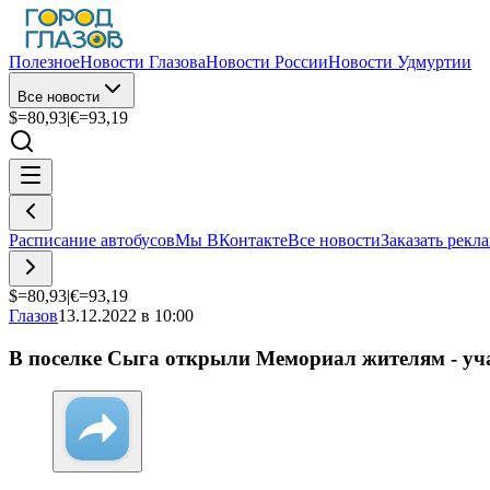
Полезное
Новости Глазова
Новости России
Новости Удмуртии
Все новости
$=
80,93
|
€=
93,19
Расписание автобусов
Мы ВКонтакте
Все новости
Заказать рекл
$=
80,93
|
€=
93,19
Глазов
13.12.2022 в 10:00
В поселке Сыга открыли Мемориал жителям - уч