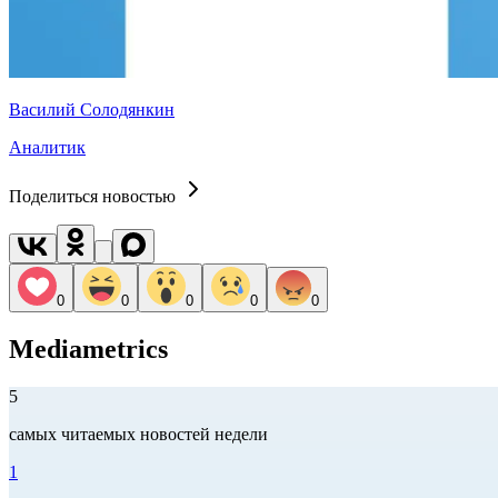
Василий Солодянкин
Аналитик
Поделиться новостью
0
0
0
0
0
Mediametrics
5
самых читаемых новостей недели
1