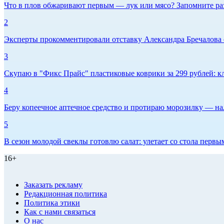
Что в плов обжаривают первым — лук или мясо? Запомните ра
2
Эксперты прокомментировали отставку Александра Бречалова 
3
Скупаю в "Фикс Прайс" пластиковые коврики за 299 рублей: кл
4
Беру копеечное аптечное средство и протираю морозилку — нал
5
В сезон молодой свеклы готовлю салат: улетает со стола первым
16+
Заказать рекламу
Редакционная политика
Политика этики
Как с нами связаться
О нас