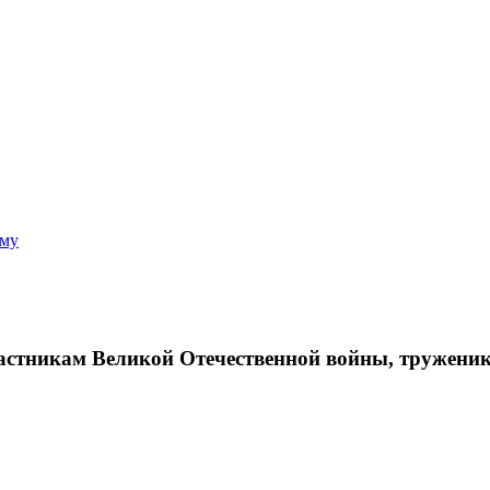
аму
астникам Великой Отечественной войны, тружени