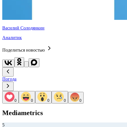
Василий Солодянкин
Аналитик
Поделиться новостью
Погода
0
0
0
0
0
Mediametrics
5