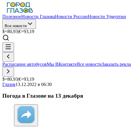
Полезное
Новости Глазова
Новости России
Новости Удмуртии
Все новости
$=
80,93
|
€=
93,19
Расписание автобусов
Мы ВКонтакте
Все новости
Заказать рекл
$=
80,93
|
€=
93,19
Глазов
13.12.2022 в 06:30
Погода в Глазове на 13 декабря