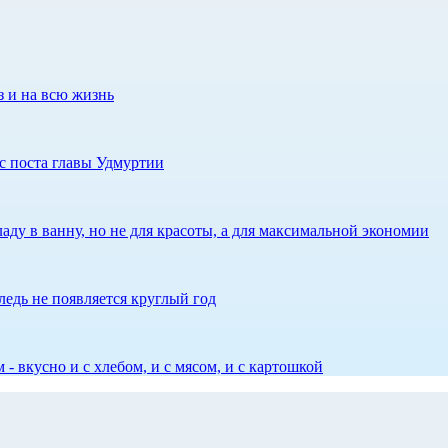
з и на всю жизнь
с поста главы Удмуртии
аду в ванну, но не для красоты, а для максимальной экономии
едь не появляется круглый год
 - вкусно и с хлебом, и с мясом, и с картошкой