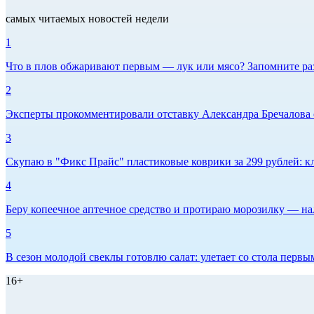
самых читаемых новостей недели
1
Что в плов обжаривают первым — лук или мясо? Запомните ра
2
Эксперты прокомментировали отставку Александра Бречалова 
3
Скупаю в "Фикс Прайс" пластиковые коврики за 299 рублей: кл
4
Беру копеечное аптечное средство и протираю морозилку — нал
5
В сезон молодой свеклы готовлю салат: улетает со стола первым
16+