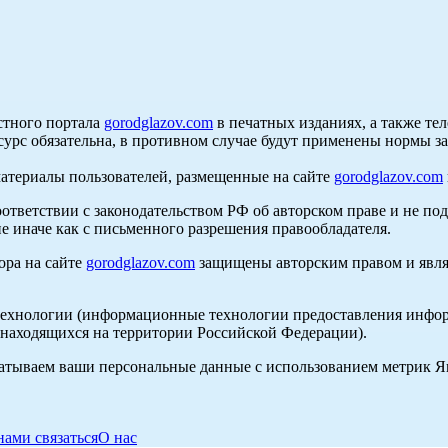
стного портала
gorodglazov.com
в печатных изданиях, а также те
сурс обязательна, в противном случае будут применены нормы з
материалы пользователей, размещенные на сайте
gorodglazov.com
оответствии с законодательством РФ об авторском праве и не по
е иначе как с письменного разрешения правообладателя.
ора на сайте
gorodglazov.com
защищены авторским правом и явля
хнологии (информационные технологии предоставления информа
, находящихся на территории Российской Федерации).
абатываем ваши персональные данные с использованием метрик 
нами связаться
О нас