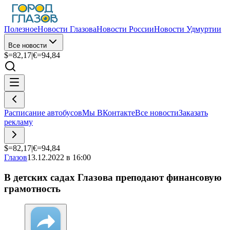
Полезное
Новости Глазова
Новости России
Новости Удмуртии
Все новости
$=
82,17
|
€=
94,84
Расписание автобусов
Мы ВКонтакте
Все новости
Заказать
рекламу
$=
82,17
|
€=
94,84
Глазов
13.12.2022 в 16:00
В детских садах Глазова преподают финансовую
грамотность