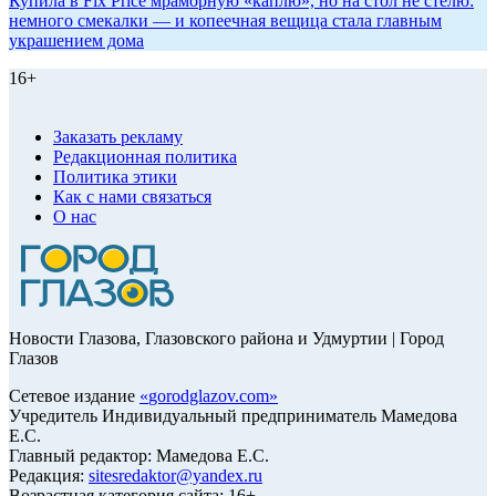
Купила в Fix Price мраморную «каплю», но на стол не стелю:
немного смекалки — и копеечная вещица стала главным
украшением дома
16+
Заказать рекламу
Редакционная политика
Политика этики
Как с нами связаться
О нас
Новости Глазова, Глазовского района и Удмуртии | Город
Глазов
Сетевое издание
«
gorodglazov.com
»
Учредитель Индивидуальный предприниматель Мамедова
Е.С.
Главный редактор: Мамедова Е.С.
Редакция:
sitesredaktor@yandex.ru
Возрастная категория сайта: 16+