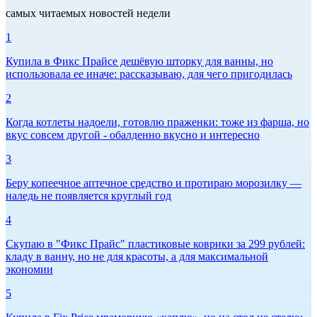
самых читаемых новостей недели
1
Купила в Фикс Прайсе дешёвую шторку для ванны, но
использовала ее иначе: рассказываю, для чего пригодилась
2
Когда котлеты надоели, готовлю праженки: тоже из фарша, но
вкус совсем другой - обалденно вкусно и интересно
3
Беру копеечное аптечное средство и протираю морозилку —
наледь не появляется круглый год
4
Скупаю в "Фикс Прайс" пластиковые коврики за 299 рублей:
кладу в ванну, но не для красоты, а для максимальной
экономии
5