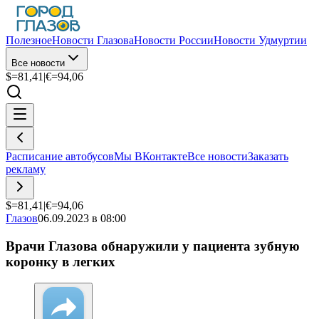
Полезное
Новости Глазова
Новости России
Новости Удмуртии
Все новости
$=
81,41
|
€=
94,06
Расписание автобусов
Мы ВКонтакте
Все новости
Заказать
рекламу
$=
81,41
|
€=
94,06
Глазов
06.09.2023 в 08:00
Врачи Глазова обнаружили у пациента зубную
коронку в легких