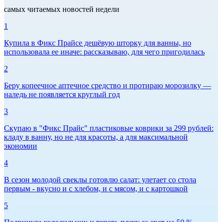
самых читаемых новостей недели
1
Купила в Фикс Прайсе дешёвую шторку для ванны, но
использовала ее иначе: рассказываю, для чего пригодилась
2
Беру копеечное аптечное средство и протираю морозилку —
наледь не появляется круглый год
3
Скупаю в "Фикс Прайс" пластиковые коврики за 299 рублей:
кладу в ванну, но не для красоты, а для максимальной
экономии
4
В сезон молодой свеклы готовлю салат: улетает со стола
первым - вкусно и с хлебом, и с мясом, и с картошкой
5