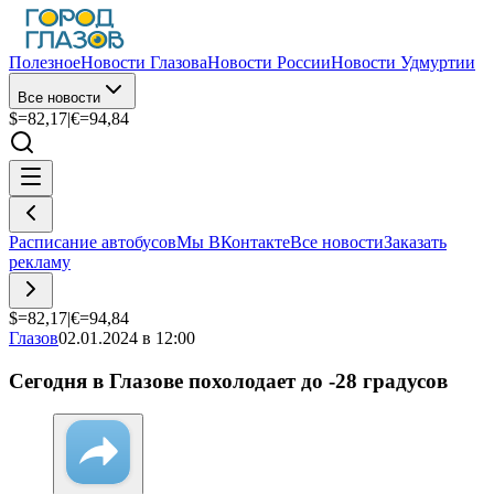
Полезное
Новости Глазова
Новости России
Новости Удмуртии
Все новости
$=
82,17
|
€=
94,84
Расписание автобусов
Мы ВКонтакте
Все новости
Заказать
рекламу
$=
82,17
|
€=
94,84
Глазов
02.01.2024 в 12:00
Сегодня в Глазове похолодает до -28 градусов