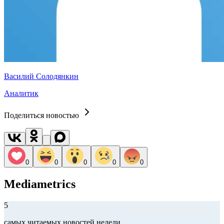
Василий Солодянкин
Аналитик
Поделиться новостью
0
0
0
0
0
Mediametrics
5
самых читаемых новостей недели