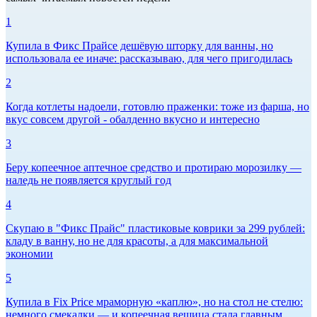
1
Купила в Фикс Прайсе дешёвую шторку для ванны, но
использовала ее иначе: рассказываю, для чего пригодилась
2
Когда котлеты надоели, готовлю праженки: тоже из фарша, но
вкус совсем другой - обалденно вкусно и интересно
3
Беру копеечное аптечное средство и протираю морозилку —
наледь не появляется круглый год
4
Скупаю в "Фикс Прайс" пластиковые коврики за 299 рублей:
кладу в ванну, но не для красоты, а для максимальной
экономии
5
Купила в Fix Price мраморную «каплю», но на стол не стелю:
немного смекалки — и копеечная вещица стала главным