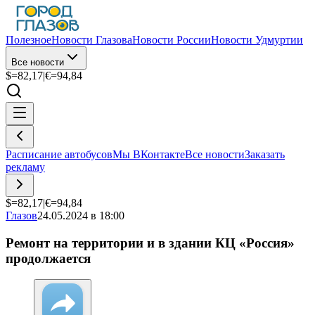
Полезное
Новости Глазова
Новости России
Новости Удмуртии
Все новости
$=
82,17
|
€=
94,84
Расписание автобусов
Мы ВКонтакте
Все новости
Заказать
рекламу
$=
82,17
|
€=
94,84
Глазов
24.05.2024 в 18:00
Ремонт на территории и в здании КЦ «Россия»
продолжается