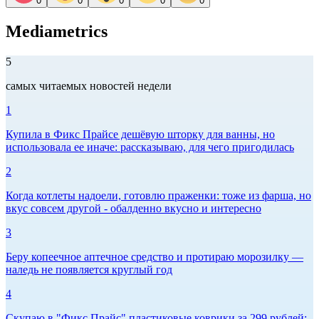
0
0
0
0
0
Mediametrics
5
самых читаемых новостей недели
1
Купила в Фикс Прайсе дешёвую шторку для ванны, но
использовала ее иначе: рассказываю, для чего пригодилась
2
Когда котлеты надоели, готовлю праженки: тоже из фарша, но
вкус совсем другой - обалденно вкусно и интересно
3
Беру копеечное аптечное средство и протираю морозилку —
наледь не появляется круглый год
4
Скупаю в "Фикс Прайс" пластиковые коврики за 299 рублей: