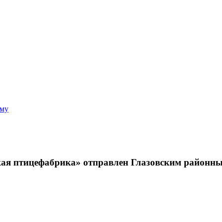
аму
 птицефабрика» отправлен Глазовским районным 