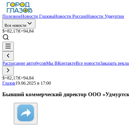
Полезное
Новости Глазова
Новости России
Новости Удмуртии
Все новости
$=
82,17
|
€=
94,84
Расписание автобусов
Мы ВКонтакте
Все новости
Заказать рекл
$=
82,17
|
€=
94,84
Глазов
19.06.2025 в 17:00
Бывший коммерческий директор ООО «Удмуртская