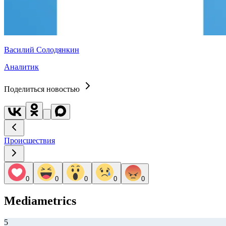
Василий Солодянкин
Аналитик
Поделиться новостью
Происшествия
0
0
0
0
0
Mediametrics
5