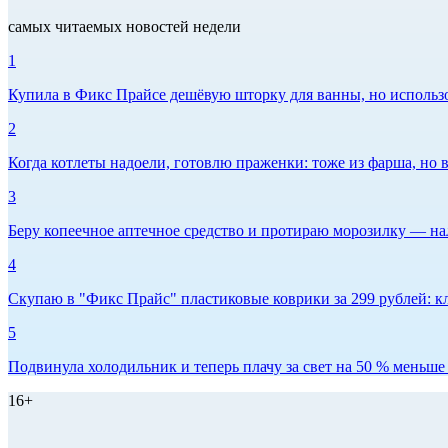
самых читаемых новостей недели
1
Купила в Фикс Прайсе дешёвую шторку для ванны, но использов
2
Когда котлеты надоели, готовлю праженки: тоже из фарша, но в
3
Беру копеечное аптечное средство и протираю морозилку — нал
4
Скупаю в "Фикс Прайс" пластиковые коврики за 299 рублей: кл
5
Подвинула холодильник и теперь плачу за свет на 50 % меньше -
16+