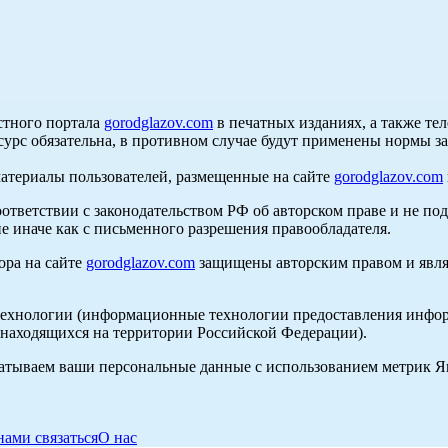
стного портала
gorodglazov.com
в печатных изданиях, а также те
сурс обязательна, в противном случае будут применены нормы з
материалы пользователей, размещенные на сайте
gorodglazov.com
оответствии с законодательством РФ об авторском праве и не по
е иначе как с письменного разрешения правообладателя.
ора на сайте
gorodglazov.com
защищены авторским правом и явля
хнологии (информационные технологии предоставления информа
, находящихся на территории Российской Федерации).
абатываем ваши персональные данные с использованием метрик 
нами связаться
О нас