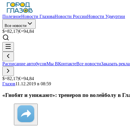
Полезное
Новости Глазова
Новости России
Новости Удмуртии
Все новости
$=
82,17
|
€=
94,84
Расписание автобусов
Мы ВКонтакте
Все новости
Заказать рекл
$=
82,17
|
€=
94,84
Глазов
11.12.2019 в 08:59
«Гнобят и унижают»: тренеров по волейболу в Гл