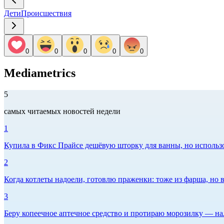
Дети
Происшествия
0
0
0
0
0
Mediametrics
5
самых читаемых новостей недели
1
Купила в Фикс Прайсе дешёвую шторку для ванны, но использов
2
Когда котлеты надоели, готовлю праженки: тоже из фарша, но в
3
Беру копеечное аптечное средство и протираю морозилку — нал