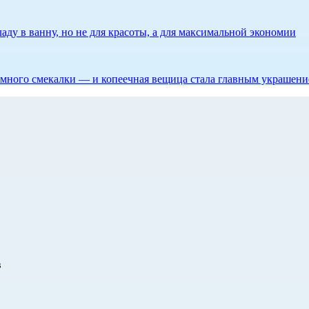
аду в ванну, но не для красоты, а для максимальной экономии
 немного смекалки — и копеечная вещица стала главным украшен
в