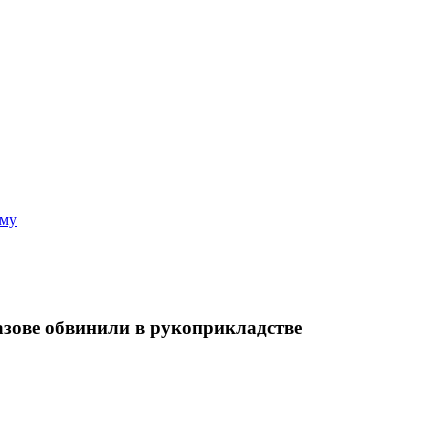
аму
азове обвинили в рукоприкладстве