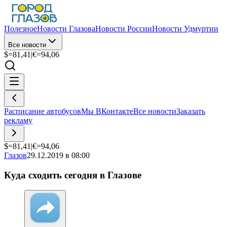
Полезное
Новости Глазова
Новости России
Новости Удмуртии
Все новости
$=
81,41
|
€=
94,06
Расписание автобусов
Мы ВКонтакте
Все новости
Заказать
рекламу
$=
81,41
|
€=
94,06
Глазов
29.12.2019 в 08:00
Куда сходить сегодня в Глазове