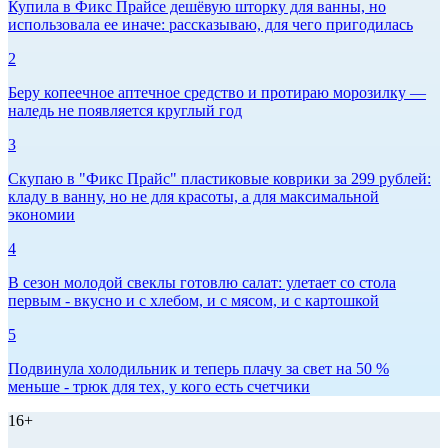
Купила в Фикс Прайсе дешёвую шторку для ванны, но
использовала ее иначе: рассказываю, для чего пригодилась
2
Беру копеечное аптечное средство и протираю морозилку —
наледь не появляется круглый год
3
Скупаю в "Фикс Прайс" пластиковые коврики за 299 рублей:
кладу в ванну, но не для красоты, а для максимальной
экономии
4
В сезон молодой свеклы готовлю салат: улетает со стола
первым - вкусно и с хлебом, и с мясом, и с картошкой
5
Подвинула холодильник и теперь плачу за свет на 50 %
меньше - трюк для тех, у кого есть счетчики
16+