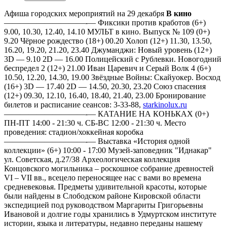
Афиша городских мероприятий на 29 декабря
В кино
——————————-— Фиксики против кработов (6+)
9.00, 10.30, 12.40, 14.10 МУЛЬТ в кино. Выпуск № 109 (0+)
9.20 Чёрное рождество (18+) 00.20 Холоп (12+) 11.30, 13.50,
16.20, 19.20, 21.20, 23.40 Джуманджи: Новый уровень (12+)
3D — 9.10 2D — 16.00 Полицейский с Рублевки. Новогодний
беспредел 2 (12+) 21.00 Иван Царевич и Серый Волк 4 (6+)
10.50, 12.20, 14.30, 19.00 Звёздные Войны: Скайуокер. Восход
(16+) 3D — 17.40 2D — 14.50, 20.30, 23.20 Союз спасения
(12+) 09.30, 12.10, 16.40, 18.40, 21.40, 23.00 Бронирование
билетов и расписание сеансов: 3-33-88,
starkinolux.ru
——————————-— КАТАНИЕ НА КОНЬКАХ (0+)
ПН-ПТ 14:00 - 21:30 ч. СБ-ВС 12:00 - 21:30 ч. Место
проведения: стадион/хоккейная коробка
——————————-— Выставка «История одной
коллекции» (6+) 10:00 - 17:00 Музей-заповедник "Иднакар"
ул. Советская, д.27/38 Археологическая коллекция
Концовского могильника – роскошное собрание древностей
VI – VII вв., всецело переносящее нас с вами во времена
средневековья. Предметы удивительной красоты, которые
были найдены в Слободском районе Кировской области
экспедицией под руководством Маргариты Григорьевны
Ивановой и долгие годы хранились в Удмуртском институте
истории, языка и литературы, недавно переданы нашему