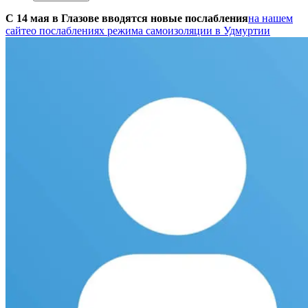
С 14 мая в Глазове вводятся новые послабления
на нашем
сайте
о послаблениях режима самоизоляции в Удмуртии