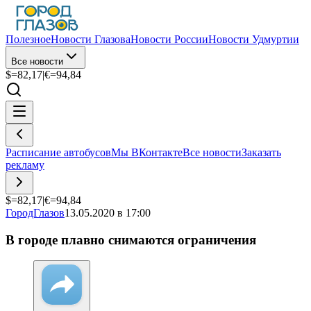
Полезное
Новости Глазова
Новости России
Новости Удмуртии
Все новости
$=
82,17
|
€=
94,84
Расписание автобусов
Мы ВКонтакте
Все новости
Заказать
рекламу
$=
82,17
|
€=
94,84
ГородГлазов
13.05.2020 в 17:00
В городе плавно снимаются ограничения