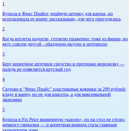
1
Купила в Фикс Прайсе дешёвую шторку для ванны, но
использовала ее иначе: рассказываю, для чего пригодилась
2
Когда котлеты надоели, готовлю праженки: тоже из фарша, но
вкус совсем другой - обалденно вкусно и интересно
3
Беру копеечное аптечное средство и протираю морозилку —
наледь не появляется круглый год
4
Скупаю в "Фикс Прайс" пластиковые коврики за 299 рублей:
кладу в ванну, но не для красоты, а для максимальной
экономии
5
Купила в Fix Price мраморную «каплю», но на стол не стелю:
немного смекалки — и копеечная вещица стала главным
украшением дома