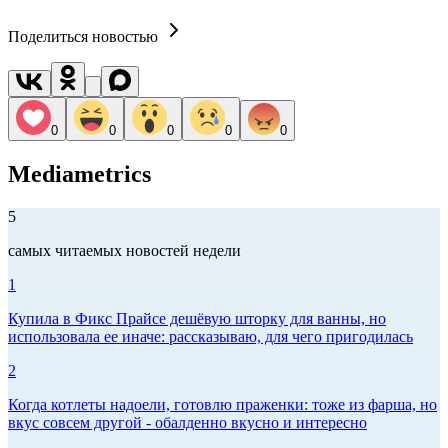
Поделиться новостью
0
0
0
0
0
Mediametrics
5
самых читаемых новостей недели
1
Купила в Фикс Прайсе дешёвую шторку для ванны, но
использовала ее иначе: рассказываю, для чего пригодилась
2
Когда котлеты надоели, готовлю праженки: тоже из фарша, но
вкус совсем другой - обалденно вкусно и интересно