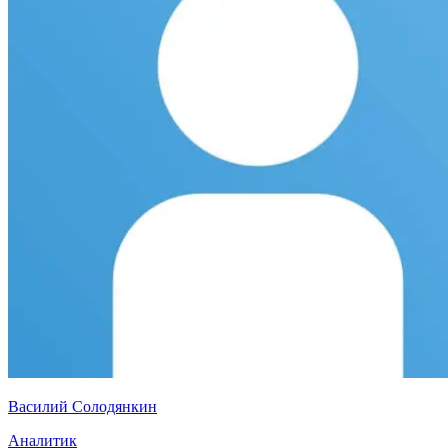
Василий Солодянкин
Аналитик