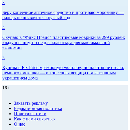
3
Беру копеечное аптечное средство и протираю морозилку —
наледь не появляется круглый год
4
Скупаю в "Фикс Прайс" пластиковые коврики за 299 рублей:
кладу в ванну, но не для красоты, а для максимальной
экономии
5
Купила в Fix Price мраморную «каплю», но на стол не стелю:
немного смекалки — и копеечная вещица стала главным
украшением дома
16+
Заказать рекламу
Редакционная политика
Политика этики
Как с нами связаться
О нас