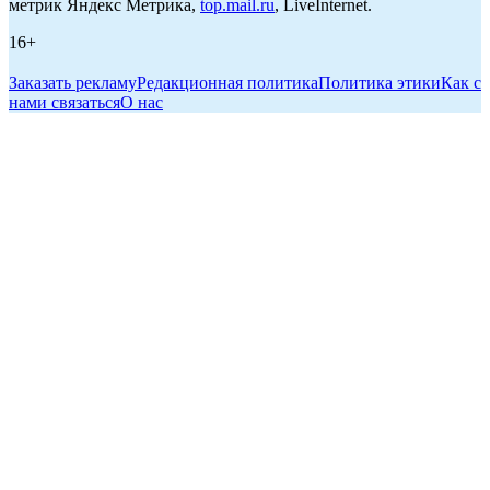
метрик Яндекс Метрика,
top.mail.ru
, LiveInternet.
16+
Заказать рекламу
Редакционная политика
Политика этики
Как с
нами связаться
О нас