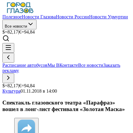
Полезное
Новости Глазова
Новости России
Новости Удмуртии
Все новости
$=
82,17
|
€=
94,84
Расписание автобусов
Мы ВКонтакте
Все новости
Заказать
рекламу
$=
82,17
|
€=
94,84
Культура
01.11.2018 в 14:00
Спектакль глазовского театра «Парафраз»
вошел в лонг-лист фестиваля «Золотая Маска»