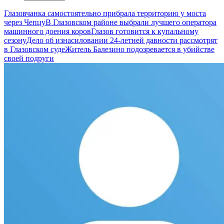
Глазовчанка самостоятельно прибрала территорию у моста
через Чепцу
В Глазовском районе выбрали лучшего оператора
машинного доения коров
Глазов готовится к купальному
сезону
Дело об изнасиловании 24-летней давности рассмотрят
в Глазовском суде
Житель Балезино подозревается в убийстве
своей подруги