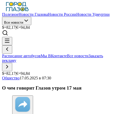
Полезное
Новости Глазова
Новости России
Новости Удмуртии
Все новости
$=
82,17
|
€=
94,84
Расписание автобусов
Мы ВКонтакте
Все новости
Заказать
рекламу
$=
82,17
|
€=
94,84
Общество
17.05.2025 в 07:30
О чем говорит Глазов утром 17 мая