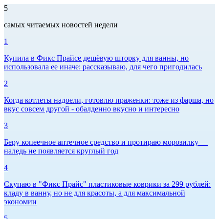
5
самых читаемых новостей недели
1
Купила в Фикс Прайсе дешёвую шторку для ванны, но
использовала ее иначе: рассказываю, для чего пригодилась
2
Когда котлеты надоели, готовлю праженки: тоже из фарша, но
вкус совсем другой - обалденно вкусно и интересно
3
Беру копеечное аптечное средство и протираю морозилку —
наледь не появляется круглый год
4
Скупаю в "Фикс Прайс" пластиковые коврики за 299 рублей:
кладу в ванну, но не для красоты, а для максимальной
экономии
5