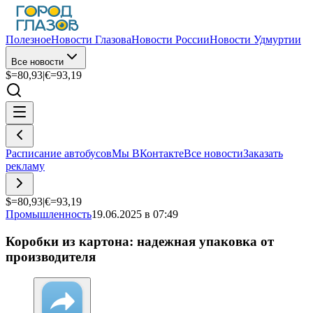
Полезное
Новости Глазова
Новости России
Новости Удмуртии
Все новости
$=
80,93
|
€=
93,19
Расписание автобусов
Мы ВКонтакте
Все новости
Заказать
рекламу
$=
80,93
|
€=
93,19
Промышленность
19.06.2025 в 07:49
Коробки из картона: надежная упаковка от
производителя