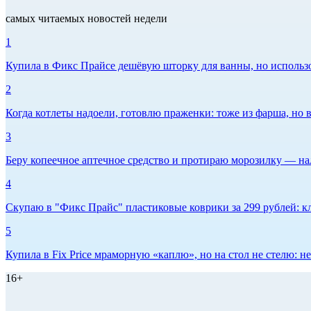
самых читаемых новостей недели
1
Купила в Фикс Прайсе дешёвую шторку для ванны, но использов
2
Когда котлеты надоели, готовлю праженки: тоже из фарша, но в
3
Беру копеечное аптечное средство и протираю морозилку — нал
4
Скупаю в "Фикс Прайс" пластиковые коврики за 299 рублей: кл
5
Купила в Fix Price мраморную «каплю», но на стол не стелю:
16+