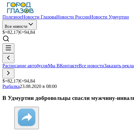
Полезное
Новости Глазова
Новости России
Новости Удмуртии
Все новости
$=
82,17
|
€=
94,84
Расписание автобусов
Мы ВКонтакте
Все новости
Заказать рекл
$=
82,17
|
€=
94,84
Рыбалка
23.08.2020 в 08:00
В Удмуртии добровольцы спасли мужчину-инвал