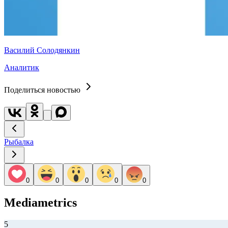
Василий Солодянкин
Аналитик
Поделиться новостью
Рыбалка
0
0
0
0
0
Mediametrics
5