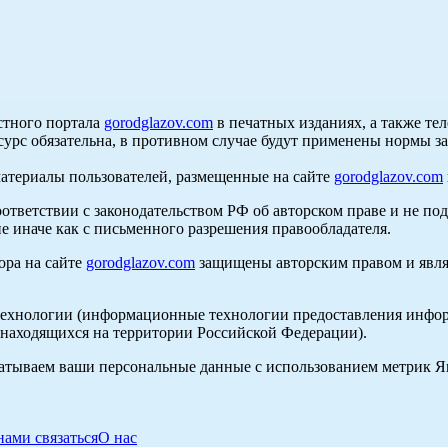
стного портала
gorodglazov.com
в печатных изданиях, а также те
сурс обязательна, в противном случае будут применены нормы з
материалы пользователей, размещенные на сайте
gorodglazov.com
оответствии с законодательством РФ об авторском праве и не по
е иначе как с письменного разрешения правообладателя.
ора на сайте
gorodglazov.com
защищены авторским правом и явля
хнологии (информационные технологии предоставления информа
, находящихся на территории Российской Федерации).
абатываем ваши персональные данные с использованием метрик 
нами связаться
О нас