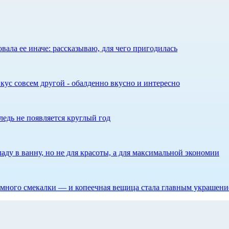
ала ее иначе: рассказываю, для чего пригодилась
кус совсем другой - обалденно вкусно и интересно
едь не появляется круглый год
аду в ванну, но не для красоты, а для максимальной экономии
 немного смекалки — и копеечная вещица стала главным украшен