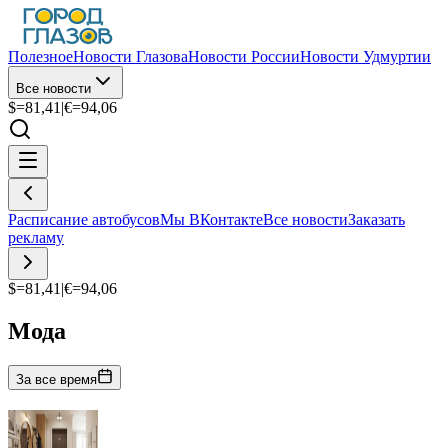
Полезное
Новости Глазова
Новости России
Новости Удмуртии
Все новости
$=
81,41
|
€=
94,06
Расписание автобусов
Мы ВКонтакте
Все новости
Заказать
рекламу
$=
81,41
|
€=
94,06
Мода
За все время