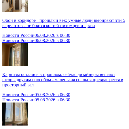
Обои в коридоре - прошлый век: умные люди выбирают эти 5
вариантов - не боятся когтей питомцев и грязи
Новости России
06.08.2026 в 06:30
Новости России
06.08.2026 в 06:30
Карнизы остались в прошлом: сейчас дизайнеры вешают
шторы другим способом - маленькая спальня превращается в
просторный зал
Новости России
05.08.2026 в 06:30
Новости России
05.08.2026 в 06:30