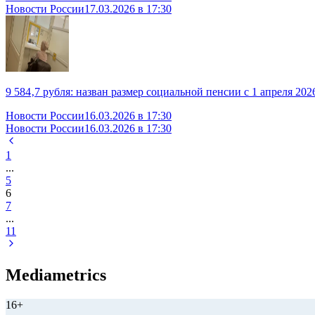
Новости России
17.03.2026 в 17:30
9 584‚7 рубля: назван размер социальной пенсии с 1 апреля 202
Новости России
16.03.2026 в 17:30
Новости России
16.03.2026 в 17:30
1
...
5
6
7
...
11
Mediametrics
16+