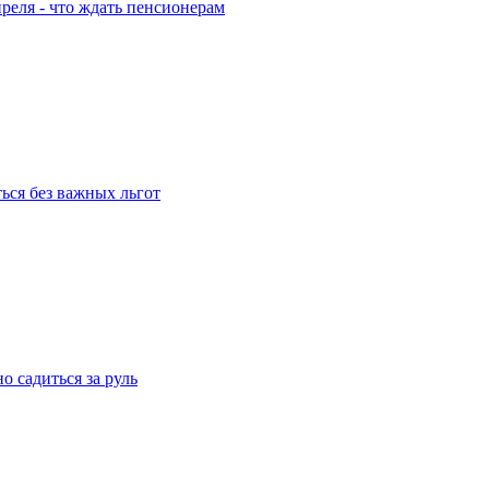
еля - что ждать пенсионерам
ься без важных льгот
о садиться за руль