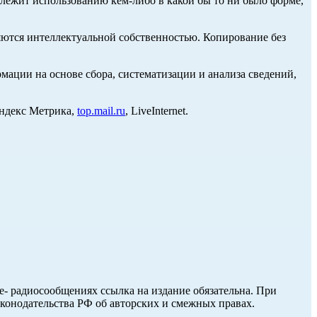
длежит использованию кем-либо в какой бы то ни было форме,
ются интеллектуальной собственностью. Копирование без
ции на основе сбора, систематизации и анализа сведений,
Яндекс Метрика,
top.mail.ru
, LiveInternet.
ле- радиосообщениях ссылка на издание обязательна. При
аконодательства РФ об авторских и смежных правах.