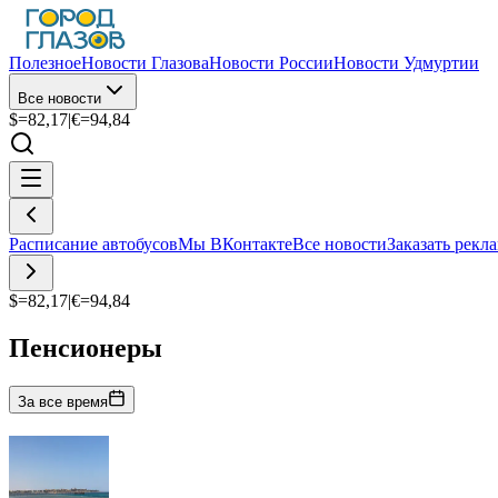
Полезное
Новости Глазова
Новости России
Новости Удмуртии
Все новости
$=
82,17
|
€=
94,84
Расписание автобусов
Мы ВКонтакте
Все новости
Заказать рекл
$=
82,17
|
€=
94,84
Пенсионеры
За все время