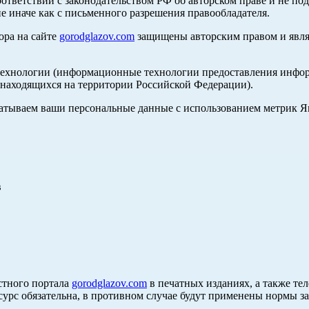
оответствии с законодательством РФ об авторском праве и не по
е иначе как с письменного разрешения правообладателя.
ора на сайте
gorodglazov.com
защищены авторским правом и явля
хнологии (информационные технологии предоставления информа
, находящихся на территории Российской Федерации).
абатываем ваши персональные данные с использованием метрик 
в
стного портала
gorodglazov.com
в печатных изданиях, а также те
сурс обязательна, в противном случае будут применены нормы з