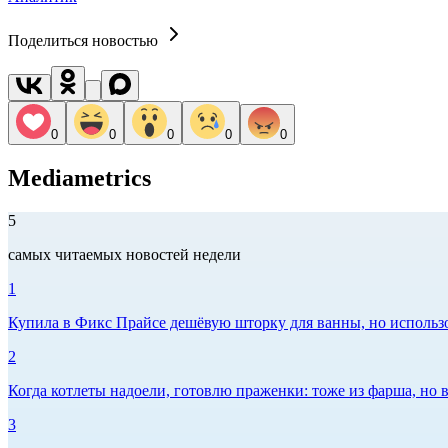
Поделиться новостью
0
0
0
0
0
Mediametrics
5
самых читаемых новостей недели
1
Купила в Фикс Прайсе дешёвую шторку для ванны, но использов
2
Когда котлеты надоели, готовлю праженки: тоже из фарша, но в
3