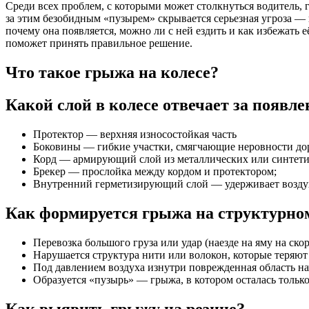
Среди всех проблем, с которыми может столкнуться водитель, 
за этим безобидным «пузырем» скрывается серьезная угроза — к
почему она появляется, можно ли с ней ездить и как избежать
поможет принять правильное решение.
Что такое грыжа на колесе?
Какой слой в колесе отвечает за появл
Протектор — верхняя износостойкая часть
Боковины — гибкие участки, смягчающие неровности до
Корд — армирующий слой из металлических или синтетич
Брекер — прослойка между кордом и протектором;
Внутренний герметизирующий слой — удерживает возду
Как формируется грыжа на структурно
Перевозка большого груза или удар (наезде на яму на ск
Нарушается структура нити или волокон, которые теряю
Под давлением воздуха изнутри поврежденная область на
Образуется «пузырь» — грыжа, в котором осталась тольк
Как выявить грыжу на резине?