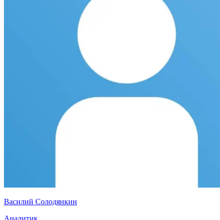
Василий Солодянкин
Аналитик