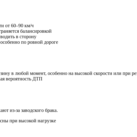
и от 60–90 км/ч
траняется балансировкой
водить в сторону
 особенно по ровной дороге
езину в любой момент, особенно на высокой скорости или при ре
кая вероятность ДТП
ют из-за заводского брака.
асны при высокой нагрузке