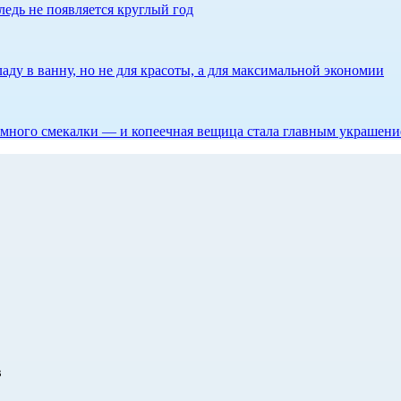
едь не появляется круглый год
аду в ванну, но не для красоты, а для максимальной экономии
 немного смекалки — и копеечная вещица стала главным украшен
в