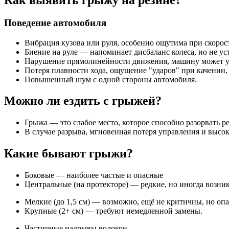
Поведение автомобиля
Вибрация кузова или руля, особенно ощутима при скорост
Биение на руле — напоминает дисбаланс колеса, но не ус
Нарушение прямолинейности движения, машину может у
Потеря плавности хода, ощущение "ударов" при качении,
Повышенный шум с одной стороны автомобиля.
Можно ли ездить с грыжей?
Грыжа — это слабое место, которое способно разорвать р
В случае разрыва, мгновенная потеря управления и высо
Какие бывают грыжи?
Боковые — наиболее частые и опасные
Центральные (на протекторе) — редкие, но иногда возника
Мелкие (до 1,5 см) — возможно, ещё не критичны, но оп
Крупные (2+ см) — требуют немедленной замены.
Частичные надрывы волокон