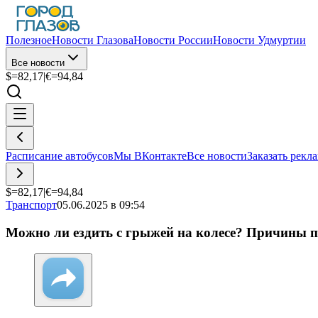
Полезное
Новости Глазова
Новости России
Новости Удмуртии
Все новости
$=
82,17
|
€=
94,84
Расписание автобусов
Мы ВКонтакте
Все новости
Заказать рекл
$=
82,17
|
€=
94,84
Транспорт
05.06.2025 в 09:54
Можно ли ездить с грыжей на колесе? Причины п