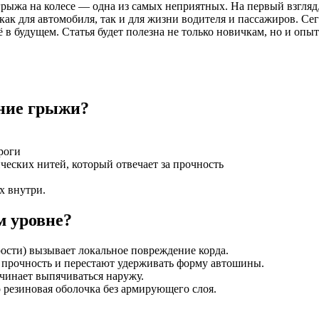
грыжа на колесе — одна из самых неприятных. На первый взгляд
ак для автомобиля, так и для жизни водителя и пассажиров. Сег
 её в будущем. Статья будет полезна не только новичкам, но и 
ение грыжи?
роги
еских нитей, который отвечает за прочность
х внутри.
м уровне?
орости) вызывает локальное повреждение корда.
т прочность и перестают удерживать форму автошины.
чинает выпячиваться наружу.
о резиновая оболочка без армирующего слоя.