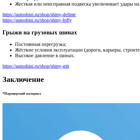
Жесткая или неисправная подвеска увеличивает удары на 
https://autoshini.ru/shop/shiny-delinte
https://autoshini.ru/shop/shiny-hifly
Грыжи на грузовых шинах
Постоянная перегрузка;
Жёсткие условия эксплуатации (дороги, карьеры, строит
Высокое давление в шинах.
https://autoshini.ru/shop/shiny-giti
Заключение
*Партнерский материал