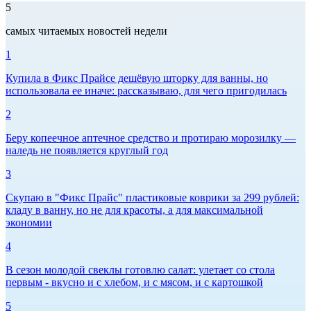
5
самых читаемых новостей недели
1
Купила в Фикс Прайсе дешёвую шторку для ванны, но
использовала ее иначе: рассказываю, для чего пригодилась
2
Беру копеечное аптечное средство и протираю морозилку —
наледь не появляется круглый год
3
Скупаю в "Фикс Прайс" пластиковые коврики за 299 рублей:
кладу в ванну, но не для красоты, а для максимальной
экономии
4
В сезон молодой свеклы готовлю салат: улетает со стола
первым - вкусно и с хлебом, и с мясом, и с картошкой
5