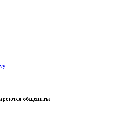
аму
откроются общепиты