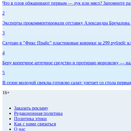
Что в плов обжаривают первым — лук или мясо? Запомните ра
2
Эксперты прокомментировали отставку Александра Бречалова 
3
Скупаю в "Фикс Прайс" пластиковые коврики за 299 рублей: кл
4
Беру копеечное аптечное средство и протираю морозилку — нал
5
В сезон молодой свеклы готовлю салат: улетает со стола первым
16+
Заказать рекламу
Редакционная политика
Политика этики
Как с нами связаться
О нас