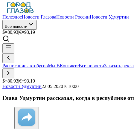
Полезное
Новости Глазова
Новости России
Новости Удмуртии
Все новости
$=
80,93
|
€=
93,19
Расписание автобусов
Мы ВКонтакте
Все новости
Заказать рекл
$=
80,93
|
€=
93,19
Новости Удмуртии
22.05.2020 в 10:00
Глава Удмуртии рассказал, когда в республике 