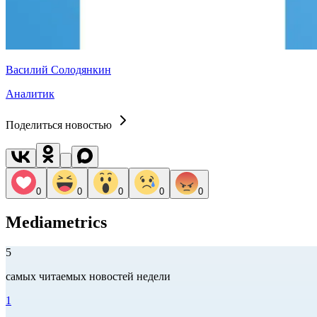
Василий Солодянкин
Аналитик
Поделиться новостью
0
0
0
0
0
Mediametrics
5
самых читаемых новостей недели
1