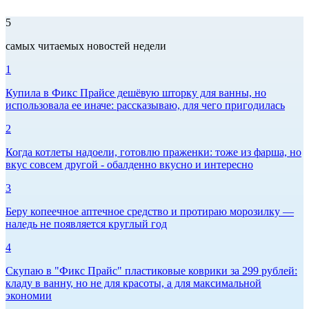
5
самых читаемых новостей недели
1
Купила в Фикс Прайсе дешёвую шторку для ванны, но
использовала ее иначе: рассказываю, для чего пригодилась
2
Когда котлеты надоели, готовлю праженки: тоже из фарша, но
вкус совсем другой - обалденно вкусно и интересно
3
Беру копеечное аптечное средство и протираю морозилку —
наледь не появляется круглый год
4
Скупаю в "Фикс Прайс" пластиковые коврики за 299 рублей:
кладу в ванну, но не для красоты, а для максимальной
экономии