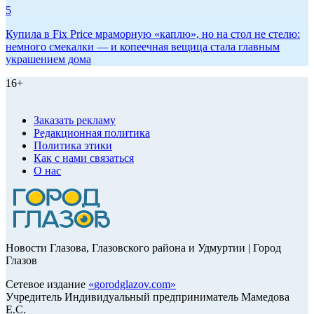
5
Купила в Fix Price мраморную «каплю», но на стол не стелю:
немного смекалки — и копеечная вещица стала главным
украшением дома
16+
Заказать рекламу
Редакционная политика
Политика этики
Как с нами связаться
О нас
Новости Глазова, Глазовского района и Удмуртии | Город
Глазов
Сетевое издание
«
gorodglazov.com
»
Учредитель Индивидуальный предприниматель Мамедова
Е.С.