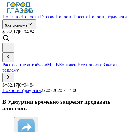
Полезное
Новости Глазова
Новости России
Новости Удмуртии
Все новости
$=
82,17
|
€=
94,84
Расписание автобусов
Мы ВКонтакте
Все новости
Заказать
рекламу
$=
82,17
|
€=
94,84
Новости Удмуртии
22.05.2020 в 14:00
В Удмуртии временно запретят продавать
алкоголь