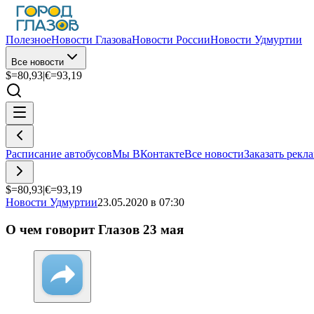
Полезное
Новости Глазова
Новости России
Новости Удмуртии
Все новости
$=
80,93
|
€=
93,19
Расписание автобусов
Мы ВКонтакте
Все новости
Заказать рекл
$=
80,93
|
€=
93,19
Новости Удмуртии
23.05.2020 в 07:30
О чем говорит Глазов 23 мая