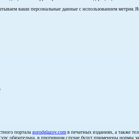
абатываем ваши персональные данные с использованием метрик 
в
стного портала
gorodglazov.com
в печатных изданиях, а также те
сурс обязательна, в противном случае будут применены нормы з