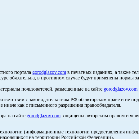
в
стного портала
gorodglazov.com
в печатных изданиях, а также те
сурс обязательна, в противном случае будут применены нормы з
материалы пользователей, размещенные на сайте
gorodglazov.com
оответствии с законодательством РФ об авторском праве и не по
е иначе как с письменного разрешения правообладателя.
ора на сайте
gorodglazov.com
защищены авторским правом и явля
хнологии (информационные технологии предоставления информа
, находящихся на территории Российской Федерации).