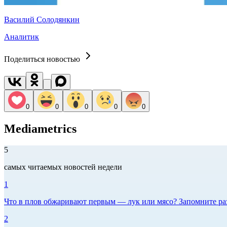
Василий Солодянкин
Аналитик
Поделиться новостью
0
0
0
0
0
Mediametrics
5
самых читаемых новостей недели
1
Что в плов обжаривают первым — лук или мясо? Запомните ра
2