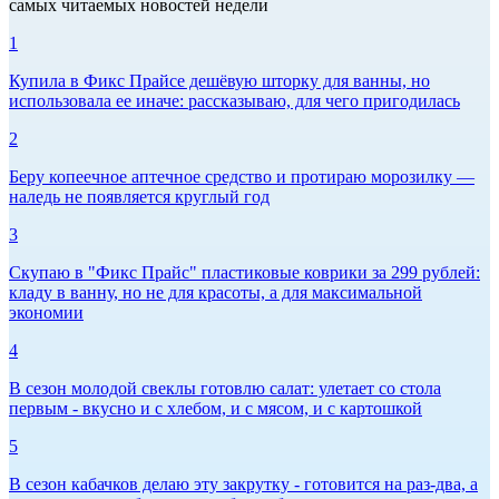
самых читаемых новостей недели
1
Купила в Фикс Прайсе дешёвую шторку для ванны, но
использовала ее иначе: рассказываю, для чего пригодилась
2
Беру копеечное аптечное средство и протираю морозилку —
наледь не появляется круглый год
3
Скупаю в "Фикс Прайс" пластиковые коврики за 299 рублей:
кладу в ванну, но не для красоты, а для максимальной
экономии
4
В сезон молодой свеклы готовлю салат: улетает со стола
первым - вкусно и с хлебом, и с мясом, и с картошкой
5
В сезон кабачков делаю эту закрутку - готовится на раз-два, а