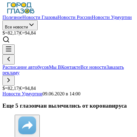
Полезное
Новости Глазова
Новости России
Новости Удмуртии
Все новости
$=
82,17
|
€=
94,84
Расписание автобусов
Мы ВКонтакте
Все новости
Заказать
рекламу
$=
82,17
|
€=
94,84
Новости Удмуртии
09.06.2020 в 14:00
Еще 5 глазовчан вылечились от коронавируса