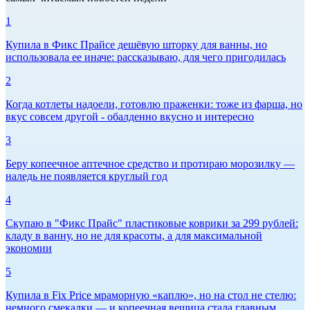
1
Купила в Фикс Прайсе дешёвую шторку для ванны, но
использовала ее иначе: рассказываю, для чего пригодилась
2
Когда котлеты надоели, готовлю праженки: тоже из фарша, но
вкус совсем другой - обалденно вкусно и интересно
3
Беру копеечное аптечное средство и протираю морозилку —
наледь не появляется круглый год
4
Скупаю в "Фикс Прайс" пластиковые коврики за 299 рублей:
кладу в ванну, но не для красоты, а для максимальной
экономии
5
Купила в Fix Price мраморную «каплю», но на стол не стелю:
немного смекалки — и копеечная вещица стала главным