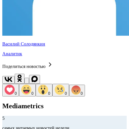
Василий Солодянкин
Аналитик
Поделиться новостью
0
0
0
0
0
Mediametrics
5
самых читаемых новостей недели