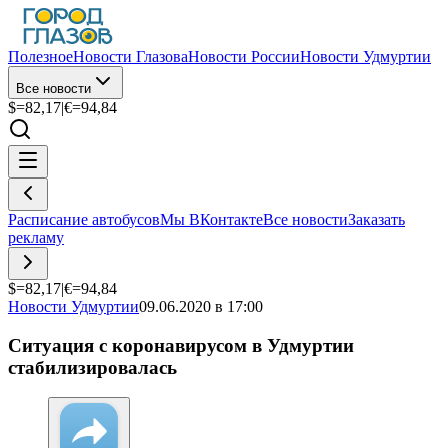
Полезное
Новости Глазова
Новости России
Новости Удмуртии
Все новости
$=
82,17
|
€=
94,84
Расписание автобусов
Мы ВКонтакте
Все новости
Заказать
рекламу
$=
82,17
|
€=
94,84
Новости Удмуртии
09.06.2020 в 17:00
Ситуация с коронавирусом в Удмуртии
стабилизировалась