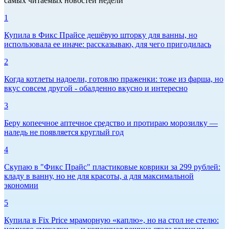
самых читаемых новостей недели
1
Купила в Фикс Прайсе дешёвую шторку для ванны, но
использовала ее иначе: рассказываю, для чего пригодилась
2
Когда котлеты надоели, готовлю праженки: тоже из фарша, но
вкус совсем другой - обалденно вкусно и интересно
3
Беру копеечное аптечное средство и протираю морозилку —
наледь не появляется круглый год
4
Скупаю в "Фикс Прайс" пластиковые коврики за 299 рублей:
кладу в ванну, но не для красоты, а для максимальной
экономии
5
Купила в Fix Price мраморную «каплю», но на стол не стелю: