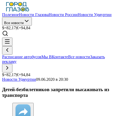
Полезное
Новости Глазова
Новости России
Новости Удмуртии
Все новости
$=
82,17
|
€=
94,84
Расписание автобусов
Мы ВКонтакте
Все новости
Заказать
рекламу
$=
82,17
|
€=
94,84
Новости Удмуртии
09.06.2020 в 20:30
Детей-безбилетников запретили высаживать из
транспорта