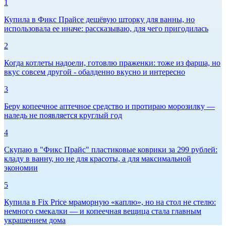
1
Купила в Фикс Прайсе дешёвую шторку для ванны, но
использовала ее иначе: рассказываю, для чего пригодилась
2
Когда котлеты надоели, готовлю праженки: тоже из фарша, но
вкус совсем другой - обалденно вкусно и интересно
3
Беру копеечное аптечное средство и протираю морозилку —
наледь не появляется круглый год
4
Скупаю в "Фикс Прайс" пластиковые коврики за 299 рублей:
кладу в ванну, но не для красоты, а для максимальной
экономии
5
Купила в Fix Price мраморную «каплю», но на стол не стелю:
немного смекалки — и копеечная вещица стала главным
украшением дома