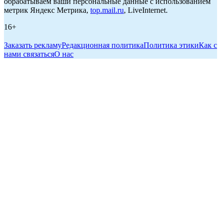
обрабатываем ваши персональные данные с использованием
метрик Яндекс Метрика,
top.mail.ru
, LiveInternet.
16+
Заказать рекламу
Редакционная политика
Политика этики
Как с
нами связаться
О нас