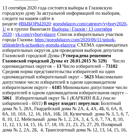
13 сентября 2020 года состоятся выборы в Глазовскую
городскую думу
За актуальной информацией по выборам,
следите на нашем сайте в
разделе
#ВЫБОРЫ2020
:
gorodglazov.com/category/vybory2020-
1/
и в группе Вконтакте
Выборы | Глазов | 13 сентября
2020
:
vk.com/vyboryglazov
Список избирательных участков
города Глазова:
https://gorodglazov.com/2020/06/11/spisok-
izbiratelnyh-uchastkov-goroda-glazova/
СХЕМА одномандатных
избирательных округов для проведения выборов депутатов
Глазовской городской Думы (
Утверждена
решением
Глазовской городской Думы
от 28.01.2015 № 529)
Число
одномандатных округов –
13
Число избирателей –
73102
Средняя норма представительства избирателей на один
одномандатный избирательный округ –
5623
Максимально
допустимое число избирателей в одном одномандатном
избирательном округе –
6185
Минимально допустимое число
избирателей в одном одномандатном избирательном округе –
5061
Избирательный округ № 1
(КАРКИН В.Б.)
(число
избирателей - 6011)
В округ входят:
переулки:
Болотный
дома № 5, 28А, Гвардейский дома № 2А, 4, 4А, 4Б, 6, 6А, 8,
8А, 10, 10А, 12, 16, 16А, 16Б, 18, Кузнечный дома № 3, 5, 6, 7,
8, 10, 12, Мебельный дома № 1, 2, 2А, 3, 4, 5, 6, 7, 7А, 8, 10,
11, 12, 13, 14, 15, 16, 17, 18, 19, 21, 23, 25, 27, 29, Полярный
дома № 2, 2А, 2Б, 4, Транспортный дома № 12, 13, 14, 15, 16,