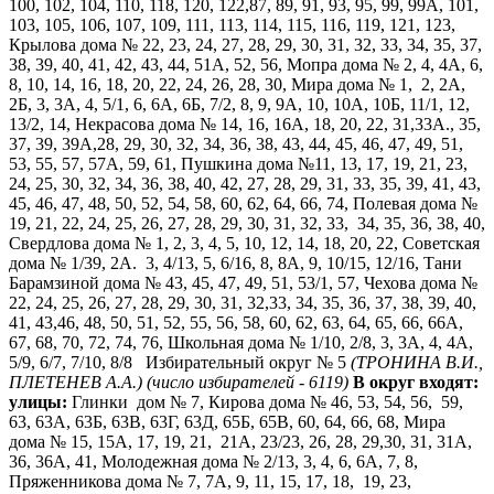
100, 102, 104, 110, 118, 120, 122,87, 89, 91, 93, 95, 99, 99А, 101,
103, 105, 106, 107, 109, 111, 113, 114, 115, 116, 119, 121, 123,
Крылова дома № 22, 23, 24, 27, 28, 29, 30, 31, 32, 33, 34, 35, 37,
38, 39, 40, 41, 42, 43, 44, 51А, 52, 56, Мопра дома № 2, 4, 4А, 6,
8, 10, 14, 16, 18, 20, 22, 24, 26, 28, 30, Мира дома № 1, 2, 2А,
2Б, 3, 3А, 4, 5/1, 6, 6А, 6Б, 7/2, 8, 9, 9А, 10, 10А, 10Б, 11/1, 12,
13/2, 14, Некрасова дома № 14, 16, 16А, 18, 20, 22, 31,33А., 35,
37, 39, 39А,28, 29, 30, 32, 34, 36, 38, 43, 44, 45, 46, 47, 49, 51,
53, 55, 57, 57А, 59, 61, Пушкина дома №11, 13, 17, 19, 21, 23,
24, 25, 30, 32, 34, 36, 38, 40, 42, 27, 28, 29, 31, 33, 35, 39, 41, 43,
45, 46, 47, 48, 50, 52, 54, 58, 60, 62, 64, 66, 74, Полевая дома №
19, 21, 22, 24, 25, 26, 27, 28, 29, 30, 31, 32, 33, 34, 35, 36, 38, 40,
Свердлова дома № 1, 2, 3, 4, 5, 10, 12, 14, 18, 20, 22, Советская
дома № 1/39, 2А. 3, 4/13, 5, 6/16, 8, 8А, 9, 10/15, 12/16, Тани
Барамзиной дома № 43, 45, 47, 49, 51, 53/1, 57, Чехова дома №
22, 24, 25, 26, 27, 28, 29, 30, 31, 32,33, 34, 35, 36, 37, 38, 39, 40,
41, 43,46, 48, 50, 51, 52, 55, 56, 58, 60, 62, 63, 64, 65, 66, 66А,
67, 68, 70, 72, 74, 76, Школьная дома № 1/10, 2/8, 3, 3А, 4, 4А,
5/9, 6/7, 7/10, 8/8 Избирательный округ № 5
(ТРОНИНА В.И.,
ПЛЕТЕНЕВ А.А.)
(число избирателей - 6119)
В округ входят:
улицы:
Глинки дом № 7, Кирова дома № 46, 53, 54, 56, 59,
63, 63А, 63Б, 63В, 63Г, 63Д, 65Б, 65В, 60, 64, 66, 68, Мира
дома № 15, 15А, 17, 19, 21, 21А, 23/23, 26, 28, 29,30, 31, 31А,
36, 36А, 41, Молодежная дома № 2/13, 3, 4, 6, 6А, 7, 8,
Пряженникова дома № 7, 7А, 9, 11, 15, 17, 18, 19, 23,