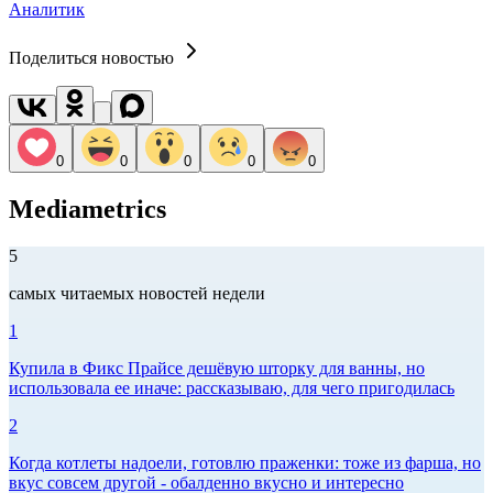
Аналитик
Поделиться новостью
0
0
0
0
0
Mediametrics
5
самых читаемых новостей недели
1
Купила в Фикс Прайсе дешёвую шторку для ванны, но
использовала ее иначе: рассказываю, для чего пригодилась
2
Когда котлеты надоели, готовлю праженки: тоже из фарша, но
вкус совсем другой - обалденно вкусно и интересно