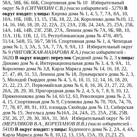
58А, 58Б, 66, 66Б, Спортивная дом № 10 Избирательный
округ № 8
(СИТЧИХИН С.В.)
(число избирателей - 5279)
В
округ входят:
улицы:
Кирова дома № 1, 4, 5, 7, 7А, 8А, 10,
10А, 10Б, 10В, 13, 15, 15Б, 18, 22, 24, Короленко дома №10, 12,
14, 16, 16б, 18, 20, 22, 22А, 23, 23А, 23Б, 24, 24А, 25, 25А, 25Б,
14А, 14Б, 14В, 23Г, 25В, 27А, Ленина дома № 7А, 9Б, 9В, 10,
11А, 11Б, 11В, 12, 15, Республиканская дома № 47/6, 49/5,
51/14, 54/8, 55, 56/7, 58/16, Спортивная дома № 1, 4, Чепецкая
дома № 1, 3, 3А, 5, 5А, 7, 7А, 9, 9А, 13 Избирательный округ
№ 9
(ЧИГОВСКАЯ-НАЗАРОВА Я.А.)
(число избирателей -
5620)
В округ входят:
переулок
Средний дома № 2, 3
улицы:
Динамо дом № 4, Интернациональная дома № 3, 4, 9, 9А, 11,
Короленко дома № 3,8, Карла Маркса дома № 14, 16, 18, 22,
27, 47, 49, 51, 53, Ленина дом № 18, Луначарского дома № 2, 3,
5, Молодой Гвардии дома № 4, 5, 6, 10, 11, 12, 14, 16, 18, 20,
21, 22, 23, 27, Первомайская дома № 6, 8, 16, 20, 21, 27, 22, 26,
26А, 28, 29, 30, Пригородная дома № 2, 4, 5, 6, 7, 8, 9, 10, 12,
Пряженникова дома № 14, 61/12, 63, Революции дома № 2, 3,
4, 15, Спортивная дом № 9, Сулимова дома № 70, 70А, 74, 76,
77, 78, 87, 89, 91, 103, площадь Свободы дом № 13, Сибирская
дом № 15, Энгельса дома №16А, 24, 24А, 25, 25А, 25Б, 25В,
25Г, 26, 27, 29, 30, 30А, 31, 36А Избирательный округ № 10
(МЕРЗЛЯКОВ В.А., КОРЕПАНОВ И.В.)
(число избирателей -
5418)
В округ входят:
улицы:
Буденного дома № 2, 2А, 4, 4А,
Карла Маркса дома № 8, 10,12, 13, 13А, 15А, 19, 21,23, 25,