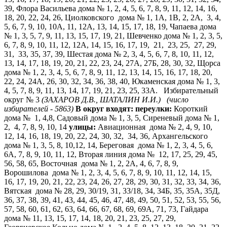
39, Флора Васильева дома № 1, 2, 4, 5, 6, 7, 8, 9, 11, 12, 14, 16,
18, 20, 22, 24, 26, Циолковского дома № 1, 1А, 1В, 2, 2А, 3, 4,
5, 6, 7, 9, 10, 10А, 11, 12А, 13, 14, 15, 17, 18, 19, Чапаева дома
№ 1, 3, 5, 7, 9, 11, 13, 15, 17, 19, 21, Шевченко дома № 1, 2, 3, 5,
6, 7, 8, 9, 10, 11, 12, 12А, 14, 15, 16, 17, 19, 21, 23, 25, 27, 29,
31, 33, 35, 37, 39, Шестая дома № 2, 3, 4, 5, 6, 7, 8, 10, 11, 12,
13, 14, 17, 18, 19, 20, 21, 22, 23, 24, 27А, 27Б, 28, 30, 32, Щорса
дома № 1, 2, 3, 4, 5, 6, 7, 8, 9, 11, 12, 13, 14, 15, 16, 17, 18, 20,
22, 24, 24А, 26, 30, 32, 34, 36, 38, 40, Юкаменская дома № 1, 3,
4, 5, 7, 8, 9, 11, 13, 14, 17, 19, 21, 23, 25, 33А. Избирательный
округ № 3
(ЗАХАРОВ Д.В., ШАТАЛИН И.И.)
(число
избирателей - 5863)
В округ входят:
переулки:
Короткий
дома № 1, 4,8, Садовый дома № 1, 3, 5, Сиреневый дома № 1,
2, 4, 7, 8, 9, 10, 14
улицы:
Авиационная дома № 2, 4, 9, 10,
12, 14, 16, 18, 19, 20, 22, 24, 30, 32, 34, 36, Архангельского
дома № 1, 3, 5, 8, 10,12, 14, Береговая дома № 1, 2, 3, 4, 5, 6,
6А, 7, 8, 9, 10, 11, 12, Вторая линия дома № 12, 17, 25, 29, 45,
56, 58, 65, Восточная дома № 1, 2, 2А, 4, 6, 7, 8, 9,
Ворошилова дома № 1, 2, 3, 4, 5, 6, 7, 8, 9, 10, 11, 12, 14, 15,
16, 17, 19, 20, 21, 22, 23, 24, 26, 27, 28, 29, 30, 31, 32, 33, 34, 36,
Вятская дома № 28, 29, 30/19, 31, 33/18, 34, 34Б, 35, 35А, 35Д,
36, 37, 38, 39, 41, 43, 44, 45, 46, 47, 48, 49, 50, 51, 52, 53, 55, 56,
57, 58, 60, 61, 62, 63, 64, 66, 67, 68, 69, 69А, 71, 73, Гайдара
дома № 11, 13, 15, 17, 14, 18, 20, 21, 23, 25, 27, 29,