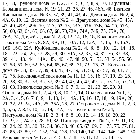
17, 18, Трудовой дома № 1, 2, 3, 4, 5, 6, 7, 8, 9, 10, 12
улицы
:
Барышникова дома № 19, 21, 23, 25, 27, 46, 46А, 48, Братьев
Касимовых дома № 33, 37, 39, 41, 43, 47, Девятая дома № 2, 4,
4А, 6, 10, 12, Десятая дома № 2, 4, Драгунова дома № 45, 45А,
47, 49, 49А, 49Б, 50, 51А, 52, 53, 53А, 53Б, 53В, 54, 55, 55А,
56, 60, 62, 64, 65, 66, 67, 68, 70,72А, 74А, 74Б, 75, 75А, 76,
76А, 74, Дружбы дома № 2, 8, 12, 14, 16, 18, Красногорский
Тракт дома № 6, 8, 8А, 9А, 10, 10А, 12, 12А, 14, 15, 16, 16А,
16Б, 16С, 22А, Куйбышева дома № 2, 4, 6, 8, 10, 12, 14, 16,
18, 22, 24, 26, 27, 28, 29, 30, 30А, 32, 33, 34, 35, 36, 37, 38,
39, 41, 43, 44, 44А, 45, 46, 47, 48, 50, 51, 52, 53, 54, 55, 56,
57, 58, 59, 60, 62, 63, 64, 65, 67, 69, 71, 73, 75, 79, Колхозная
дома № 33, 35, 37, 39, 43, 45, 47, 49, 51, 53, 55, 57, 59, 61, 71,
72, 75, Красноармейская дома № 11, 13, 15, 16, 17, 19, 23, 25,
26, 28, 30, 32, 33, 35, 37, 39, 40, 43, 45, 47, 49, 51, 53, 55, 57, 59,
61, 63, Никольская дома № 3, 6, 7, 9, 11, 21, 23, 25, 29, 31,
Озерная дома № 1, 2, 4, 6, 8, 10, 12, 14, Опалева дома № 1, 2,
2А, 3, 4, 5, 6, 7, 8, 9, 11, 13, 14, 14А, 15, 16, 17, 18, 19, 19А, 20,
21, 22, 23, 24, 24А, 25, 25А, 26, 27, Островского дома № 1, 2, 3,
4, 5, 6, 7, 8, 9, 10, 12, 14, 14А, 16, Пехтина дом № 24,
Пастухова дома № 1Б, 2, 3, 4, 6, 8, 10, 12, 14, 16, 18, 20, 22
17,19, 21, 24, 26, 28, 30, 32, Пионерская дома № 5, 7, 9, 11, 13,
20, 24, 26, 28, 30, 32, 34, 36, 38, 40, 65, 67, 69, 71, 73, 75, 77, 81,
83, 85, 87, 89, 91, 132, 134, 136, 138,140, 142, 144, 146, 148, 150,
Рабочая дома № 1, 2, 3, 4, 5, 6, 7, 8, 10, 11, 12, 13, 14, 16,