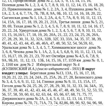
12, 13, Профсоюзная дома № 2, 3,4, 5, 9, 13, 14, 15, 16,
Полевая дома № 1, 2, 3, 4, 5, 7, 8, 9, 10, 11, 12, 14, 15, 16, 18, 20,
23, Пряженникова дома № 1, 2, 2А, 3, 4, Пушкина дома № 1,
1А, 2, 3, 4, 6, 7, 7А, 7Б, 7В, 8, 9А, 9Б, 10, 12, 14, 16, 18, 20, 22,
Сыгинская дома № 1, 1А, 2, 2А, 4, 6, 7, 7А, 8, 9, 10, 11, 12, 13,
14, 15А, 16, 17, 18, 19, 20, 21, 21А, Третья линия дома № 5, 21,
39, 69, Тихая дома № 1, 2, 3, 4, 5, 6, 7, 8, 9, 10, 11, 12, 14, 16, 17,
20, 22, 24, Удмуртская дома № 1, 2, 3, 4, 5, 6, 7, 8, 9, 10, 11, 12,
13, 15, 16,16/1, 17, 18, 19, 20, 20А, 21, 22, 23, 24, 25, 26, 26А,
27, 28, 29, 30, 31, 32, 32А, 32В, 32Г, 33, 33А, 34, 35, 37, 38, 39,
40, 41, 42, 43, 44, 45, 46, 46А, 47, 48, 50, 52, 54, 56,59, 61,
Уральская дома № 1, 3, 4, 5, 7, Химмашевское шоссе дома №
3, 6, 8, Чехова дома № 1, 1А, 2, 3, 4, 5, 6,8, 9, 10, 11, 12, 13, 14,
15, 16,17, 19, 20, 21, 23, 70 лет Октября дома № 4,5, 6, 7,8, 9,
9А, 9Б,10, 11, 12, 13, 13Б, 14, 15, 16, 17, 1159 км дома № 0, 1,
2, 1160 км дом № 2 Избирательный округ № 4
(КУЛИНСКИЙ И.А.)
(число избирателей - 5931)
В округ
входят:
улицы:
Береговая дома №13, 13А, 15, 16, 17, 18,
19,20, 21, 22, 23, 24, 24А, 25, 25А, 26, 27, 28, Белинского дома
№ 3, 4, 5, 6, 9, 11, 12, 14, Глинки дома № 9, 11, 13, 15А, 17,
Гоголя дома № 24, 25, 26, 27, 28, 29, 30, 31, 32, 33, 34, 34А, 35,
36, 37, 39, 40, 41, 42, 43, 44, 45, 46, 47, 48, 49, 50, 51, 52, 53, 55,
56, 57, 58, 59, 60, 61, 62, 63, 64, 65, 66, 67, 68, 71, 75, 77,
Дзержинского дома № 2А, 3, 4, 5, 6, 11, 12, 13, 14, 17/11,
Кирова дома № 70, 71, 71А, 73, 74, 82,86, 88, 90, 92, 94, 96, 98,