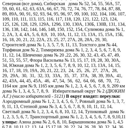
Северная (все дома), Сибирская дома № 52, 54, 55, 56А, 57,
59, 60, 61, 62, 63, 63А, 66, 67, 70, 72, 74, 76, 77, 78, 84, 87, 88,
89, 89А, 90, 91, 92, 93, 94, 95, 96, 97, 99, 100, 102, 104, 106, 107,
109, 110, 111, 113, 115, 116, 117, 118, 120, 121, 122, 123, 124,
125, 126, 128, 129, 129А, 129б, 130, 130А, 130Б, 130В, 131, 134,
136, 138, 142, 144, 146, 148, 150, 152, 154, Сулимова дома № 1,
2, 2А, 3, 4, 4А, 5, 6, 8,9, 10, 10А, 11, 12, 13, 13А, 15, 15А, 15Б,
16, 18, 20, 21, 22, 22А, 23, 25, 27, 27А, 28, 28А, 29, 30,
Строителей дома № 1, 3, 5, 7, 9, 11, 13, Толстого дом № 44,
Торфяная дом № 2, Тимирязева дома № 1, 2, 3, 4, 5, 6, 7, 8, 9,
11, 12, 14, Шевченко дома № 20 ,22, 26, 30, 32, 43, 45, 47, 49,
51, 53, 55, 57, Флора Васильева № 13, 15, 17, 19, 28, 30, 30А,
34, Южная дома № 1, 2, 3, 5, 6, 7, 8, 9, 10, 12, 13, 13А, 14, 15,
16, 17, 18, 19, 19А, 20, 21, 22, 23, 24, 25, 26, 27, 27А, 28,
29, 29А, 30, 31, 32, 33, 33А, 35, 37, 37А, 38, 39, 39А, 41,
42, 43А, 44, 45, 45А, 46, 47, 54, 56, 62, 64, 66, 68, 70, 72,
1164 км дом № 9, 1165 км дома № 1, 2, 3, 4, 5, 6, 7, 8, 9, 209 км
дома № 1, 3, 4, 5, 7, 8, 9. Избирательный округ № 2
(ДЮКИН
А.Г.)
(число избирателей - 5121)
В округ входят:
переулки:
Аэродромный дома № 1, 2, 3, 4, 5, 6, 7, Ровный дома № 1, 3, 7,
9, 11, 13, Степной дома № 3, 4, 5, 6, 7, 8, 9, 10, 11, 12, 14,
Светлый дома № 1, 2, 3, 4, 6, 8, 10, 12, 14, Тупиковый дома №
1, 2, 3, 5, 6, 7, Транспортный дома № 1, 2, 3, 4, 5, 6, 7, 8, 9,10,11
улицы:
Азина дома № 2, 6, 8, 10, Барышникова дома № 1, 4,5
6,7 8, 10,11 12, 13, 14, 15,17,18, 20, 22, 24, 26, 28, 30, 32, 34, 36,