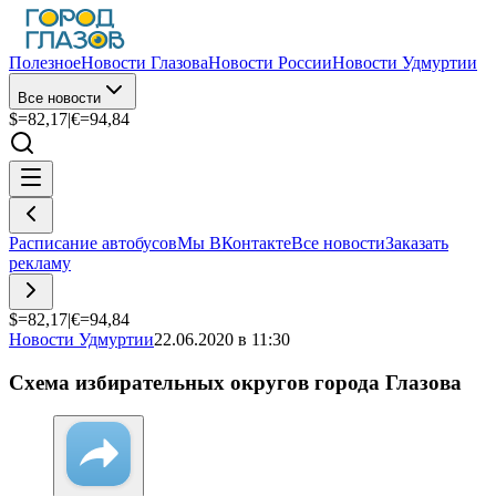
Полезное
Новости Глазова
Новости России
Новости Удмуртии
Все новости
$=
82,17
|
€=
94,84
Расписание автобусов
Мы ВКонтакте
Все новости
Заказать
рекламу
$=
82,17
|
€=
94,84
Новости Удмуртии
22.06.2020 в 11:30
Схема избирательных округов города Глазова