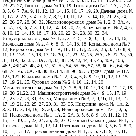
Георгиевское Кольцо дома № 1, 2, 4, 5, 8, 12, 13, 18, 20, 21, 22,
23, 25, 27, Глинки дома № 15, 19, Гоголя дома № 1, 1А, 2, 2А,
3, 5, 6, 7, 7А, 9, 11, 12, 13, 14, 15, 16, 17, 19, 20, Дачная дома №
1, 1А, 2, 2А, 3, 4, 5, 6, 7, 8, 9, 10, 11, 12, 13, 14, 16, 21, 23, 24,
25, 26, 27, 28, 30, 32, Железнодорожная дома № 1, 2, 3, 3А, 4,
5, 5А, 5Б, 6, 7, 8, 10, 12, 14, 18, 20, 22, Заречная дома № 2, 4, 6,
8, 10, 12, 14, 15, 16, 17, 18, 20, 22, 24, 28, 30, 32, 34,
Индустриальная дома № 1, 2, 3, 4, 5, 7, 8, 9, 11, 13, 14, 16,
Июльская дома № 2, 4, 6, 8, 9, 14, 15, 18, Копылова дома № 7,
12, Кировская дома № 1, 1А, 1Б, 1В, 1Д, 2, 2А, 2Б, 3, 4, 6, 8, 9,
11, 13, 13А, 15, 16, 17, 18, 20, 21, 23, 24, 25, 25А, 26, 27, 28, 30,
31, 31А, 32, 33, 33А, 34, 37, 38, 39, 42, 44, 45, 46, 46А, 46Б,
46В, 46Г, 47, 48, 49, 51, 52, 53, 54, 55, 56, 57, 58, 60, 62, 64, 66,
68, 74, 76, 76А, 78, 80, 82, 84, 88, 90, 92, Кирова дома № 117,
125, 127, Крылова дома № 1, 2, 3, 4, 6, 8, 9, 10, 11, 12, 13, 15,
17, 19, 21, 25, Луговая дома № 2,4, 10, 12, 14, 20,
Металлургическая дома № 1,3, 7, 8, 9, 10, 12, 13, 14, 15, 17, 18,
19, 20, 21,22, 23, Машиностроителей дома № 4, 9, 15, 17, 19,
21, 23, 27, 29, 31, 33, 35, Мопра дома № 3, 7, 9, 9а, 11, 13, 15,
17, 19, 21, 23, 25, 27, 29, 31, 33, 35, Никулина дома № 1А, 2,
3, 8, 11,13, 14, 16, 18, 20, 24, Новогородская дома № 1, 2, 6,
10, Некрасова дома № 1, 1А, 2, 2А, 3, 5, 6, 8, 9, 10, 11, 12, 13,
15, 17, 19, 21, 23, 24, 25, 26, 27, Озерный бульвар дома № 1, 5,
Петрова дома № 1, 12, 14, Плотникова дома № 3, 5, 6, 7, 8, 9,
10, 11, 13, 17, Промышленная дома № 1, 3, 5, 7, 8, 9, 10, 11,