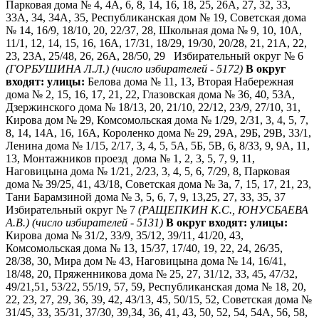
Парковая дома № 4, 4А, 6, 8, 14, 16, 18, 25, 26А, 27, 32, 33,
33А, 34, 34А, 35, Республиканская дом № 19, Советская дома
№ 14, 16/9, 18/10, 20, 22/37, 28, Школьная дома № 9, 10, 10А,
11/1, 12, 14, 15, 16, 16А, 17/31, 18/29, 19/30, 20/28, 21, 21А, 22,
23, 23А, 25/48, 26, 26А, 28/50, 29 Избирательный округ № 6
(ГОРБУШИНА Л.Л.)
(число избирателей - 5172)
В округ
входят:
улицы:
Белова дома № 11, 13, Вторая Набережная
дома № 2, 15, 16, 17, 21, 22, Глазовская дома № 36, 40, 53А,
Дзержинского дома № 18/13, 20, 21/10, 22/12, 23/9, 27/10, 31,
Кирова дом № 29, Комсомольская дома № 1/29, 2/31, 3, 4, 5, 7,
8, 14, 14А, 16, 16А, Короленко дома № 29, 29А, 29Б, 29В, 33/1,
Ленина дома № 1/15, 2/17, 3, 4, 5, 5А, 5Б, 5В, 6, 8/33, 9, 9А, 11,
13, Монтажников проезд дома № 1, 2, 3, 5, 7, 9, 11,
Наговицына дома № 1/21, 2/23, 3, 4, 5, 6, 7/29, 8, Парковая
дома № 39/25, 41, 43/18, Советская дома № 3а, 7, 15, 17, 21, 23,
Тани Барамзиной дома № 3, 5, 6, 7, 9, 13,25, 27, 33, 35, 37
Избирательный округ № 7
(РАЩЕПКИН К.С., ЮНУСБАЕВА
А.В.)
(число избирателей - 5131)
В округ входят:
улицы:
Кирова дома № 31/2, 33/9, 35/12, 39/11, 41/20, 43,
Комсомольская дома № 13, 15/37, 17/40, 19, 22, 24, 26/35,
28/38, 30, Мира дом № 43, Наговицына дома № 14, 16/41,
18/48, 20, Пряженникова дома № 25, 27, 31/12, 33, 45, 47/32,
49/21,51, 53/22, 55/19, 57, 59, Республиканская дома № 18, 20,
22, 23, 27, 29, 36, 39, 42, 43/13, 45, 50/15, 52, Советская дома №
31/45, 33, 35/31, 37/30, 39,34, 36, 41, 43, 50, 52, 54, 54А, 56, 58,