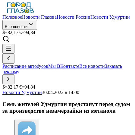
Полезное
Новости Глазова
Новости России
Новости Удмуртии
Все новости
$=
82,17
|
€=
94,84
Расписание автобусов
Мы ВКонтакте
Все новости
Заказать
рекламу
$=
82,17
|
€=
94,84
Новости Удмуртии
30.04.2022 в 14:00
Семь жителей Удмуртии предстанут перед судом
за производство незамерзайки из метанола