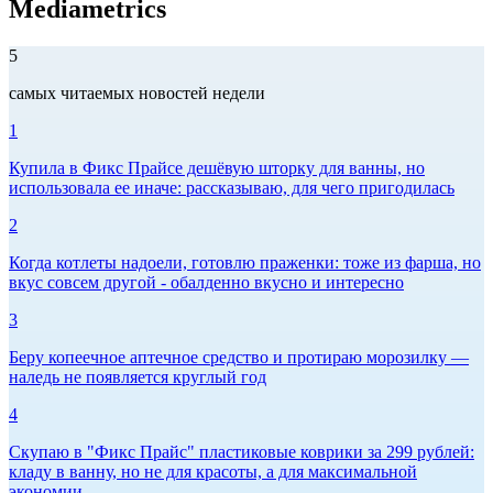
Mediametrics
5
самых читаемых новостей недели
1
Купила в Фикс Прайсе дешёвую шторку для ванны, но
использовала ее иначе: рассказываю, для чего пригодилась
2
Когда котлеты надоели, готовлю праженки: тоже из фарша, но
вкус совсем другой - обалденно вкусно и интересно
3
Беру копеечное аптечное средство и протираю морозилку —
наледь не появляется круглый год
4
Скупаю в "Фикс Прайс" пластиковые коврики за 299 рублей:
кладу в ванну, но не для красоты, а для максимальной
экономии