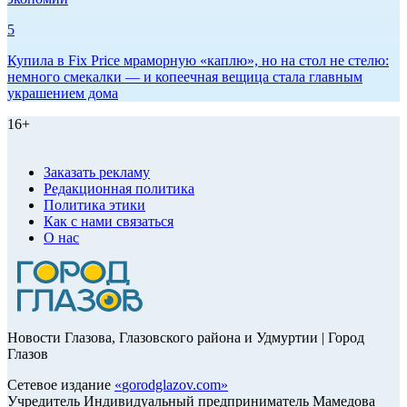
5
Купила в Fix Price мраморную «каплю», но на стол не стелю:
немного смекалки — и копеечная вещица стала главным
украшением дома
16+
Заказать рекламу
Редакционная политика
Политика этики
Как с нами связаться
О нас
Новости Глазова, Глазовского района и Удмуртии | Город
Глазов
Сетевое издание
«
gorodglazov.com
»
Учредитель Индивидуальный предприниматель Мамедова