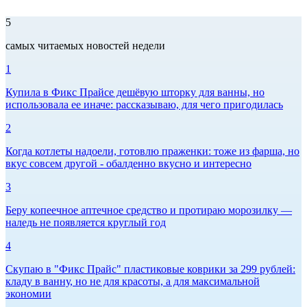
5
самых читаемых новостей недели
1
Купила в Фикс Прайсе дешёвую шторку для ванны, но
использовала ее иначе: рассказываю, для чего пригодилась
2
Когда котлеты надоели, готовлю праженки: тоже из фарша, но
вкус совсем другой - обалденно вкусно и интересно
3
Беру копеечное аптечное средство и протираю морозилку —
наледь не появляется круглый год
4
Скупаю в "Фикс Прайс" пластиковые коврики за 299 рублей:
кладу в ванну, но не для красоты, а для максимальной
экономии