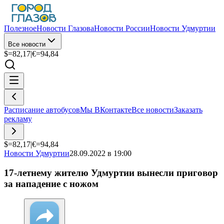
Полезное
Новости Глазова
Новости России
Новости Удмуртии
Все новости
$=
82,17
|
€=
94,84
Расписание автобусов
Мы ВКонтакте
Все новости
Заказать
рекламу
$=
82,17
|
€=
94,84
Новости Удмуртии
28.09.2022 в 19:00
17-летнему жителю Удмуртии вынесли приговор
за нападение с ножом