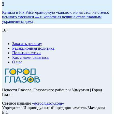
5
Купила в Fix Price мраморную «каплю», но на стол не стелю:
немного смекалки — и копеечная вещица стала главным
украшением дома
16+
Заказать рекламу
Редакционная политика
Политика этики
Как с нами связаться
О нас
Новости Глазова, Глазовского района и Удмуртии | Город
Глазов
Сетевое издание
«
gorodglazov.com
»
Учредитель Индивидуальный предприниматель Мамедова
Е.С.