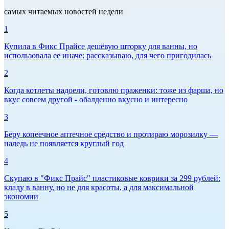
самых читаемых новостей недели
1
Купила в Фикс Прайсе дешёвую шторку для ванны, но
использовала ее иначе: рассказываю, для чего пригодилась
2
Когда котлеты надоели, готовлю праженки: тоже из фарша, но
вкус совсем другой - обалденно вкусно и интересно
3
Беру копеечное аптечное средство и протираю морозилку —
наледь не появляется круглый год
4
Скупаю в "Фикс Прайс" пластиковые коврики за 299 рублей:
кладу в ванну, но не для красоты, а для максимальной
экономии
5