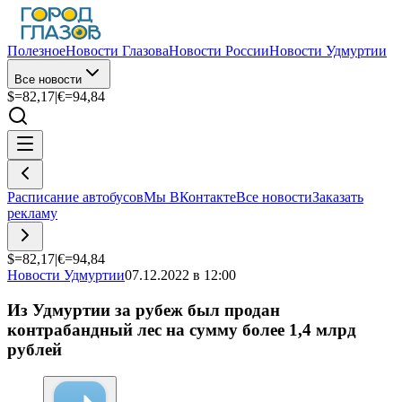
Полезное
Новости Глазова
Новости России
Новости Удмуртии
Все новости
$=
82,17
|
€=
94,84
Расписание автобусов
Мы ВКонтакте
Все новости
Заказать
рекламу
$=
82,17
|
€=
94,84
Новости Удмуртии
07.12.2022 в 12:00
Из Удмуртии за рубеж был продан
контрабандный лес на сумму более 1,4 млрд
рублей