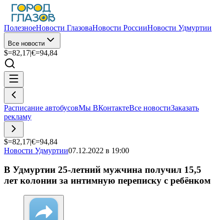
Полезное
Новости Глазова
Новости России
Новости Удмуртии
Все новости
$=
82,17
|
€=
94,84
Расписание автобусов
Мы ВКонтакте
Все новости
Заказать
рекламу
$=
82,17
|
€=
94,84
Новости Удмуртии
07.12.2022 в 19:00
В Удмуртии 25-летний мужчина получил 15,5
лет колонии за интимную переписку с ребёнком