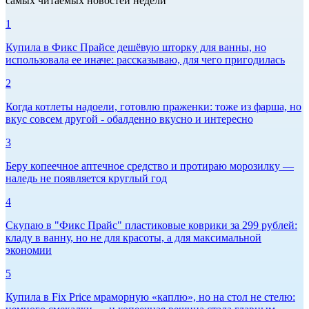
самых читаемых новостей недели
1
Купила в Фикс Прайсе дешёвую шторку для ванны, но
использовала ее иначе: рассказываю, для чего пригодилась
2
Когда котлеты надоели, готовлю праженки: тоже из фарша, но
вкус совсем другой - обалденно вкусно и интересно
3
Беру копеечное аптечное средство и протираю морозилку —
наледь не появляется круглый год
4
Скупаю в "Фикс Прайс" пластиковые коврики за 299 рублей:
кладу в ванну, но не для красоты, а для максимальной
экономии
5
Купила в Fix Price мраморную «каплю», но на стол не стелю: