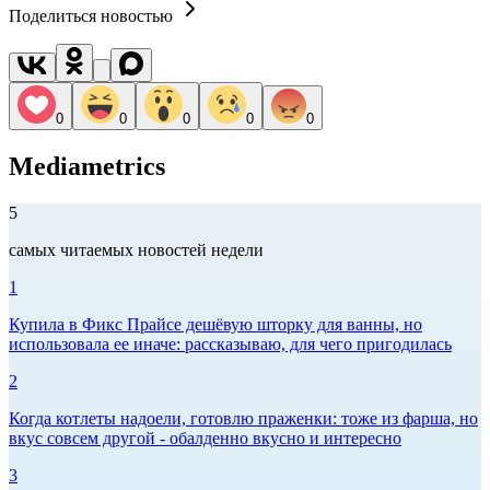
Поделиться новостью
0
0
0
0
0
Mediametrics
5
самых читаемых новостей недели
1
Купила в Фикс Прайсе дешёвую шторку для ванны, но
использовала ее иначе: рассказываю, для чего пригодилась
2
Когда котлеты надоели, готовлю праженки: тоже из фарша, но
вкус совсем другой - обалденно вкусно и интересно
3