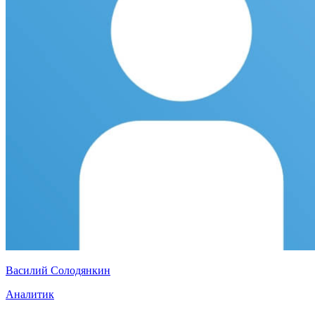
Василий Солодянкин
Аналитик