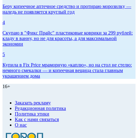
Беру копеечное аптечное средство и протираю морозилку —
наледь не появляется круглый год
4
Скупаю в "Фикс Прайс" пластиковые коврики за 299 рублей:
кладу в ванну, но не для красоты, а для максимальной
экономии
5
Купила в Fix Price мраморную «каплю», но на стол не стелю:
немного смекалки — и копеечная вещица стала главным
украшением дома
16+
Заказать рекламу
Редакционная политика
Политика этики
Как с нами связаться
О нас