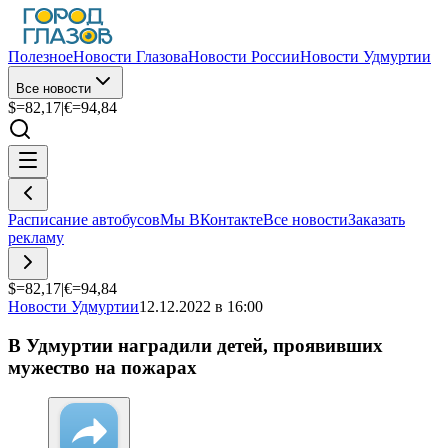
Полезное
Новости Глазова
Новости России
Новости Удмуртии
Все новости
$=
82,17
|
€=
94,84
Расписание автобусов
Мы ВКонтакте
Все новости
Заказать
рекламу
$=
82,17
|
€=
94,84
Новости Удмуртии
12.12.2022 в 16:00
В Удмуртии наградили детей, проявивших
мужество на пожарах