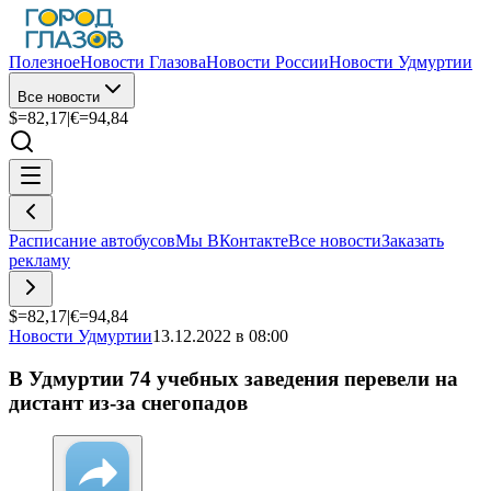
Полезное
Новости Глазова
Новости России
Новости Удмуртии
Все новости
$=
82,17
|
€=
94,84
Расписание автобусов
Мы ВКонтакте
Все новости
Заказать
рекламу
$=
82,17
|
€=
94,84
Новости Удмуртии
13.12.2022 в 08:00
В Удмуртии 74 учебных заведения перевели на
дистант из-за снегопадов