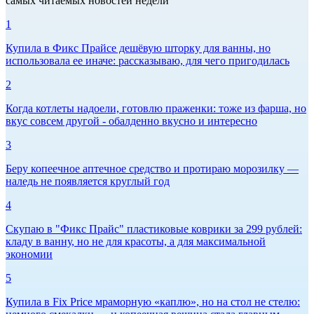
самых читаемых новостей недели
1
Купила в Фикс Прайсе дешёвую шторку для ванны, но
использовала ее иначе: рассказываю, для чего пригодилась
2
Когда котлеты надоели, готовлю праженки: тоже из фарша, но
вкус совсем другой - обалденно вкусно и интересно
3
Беру копеечное аптечное средство и протираю морозилку —
наледь не появляется круглый год
4
Скупаю в "Фикс Прайс" пластиковые коврики за 299 рублей:
кладу в ванну, но не для красоты, а для максимальной
экономии
5
Купила в Fix Price мраморную «каплю», но на стол не стелю: