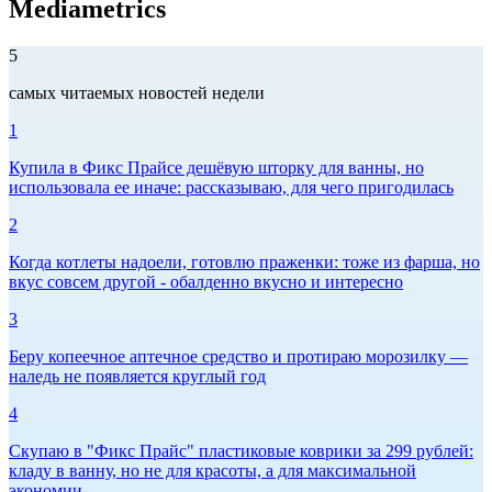
Mediametrics
5
самых читаемых новостей недели
1
Купила в Фикс Прайсе дешёвую шторку для ванны, но
использовала ее иначе: рассказываю, для чего пригодилась
2
Когда котлеты надоели, готовлю праженки: тоже из фарша, но
вкус совсем другой - обалденно вкусно и интересно
3
Беру копеечное аптечное средство и протираю морозилку —
наледь не появляется круглый год
4
Скупаю в "Фикс Прайс" пластиковые коврики за 299 рублей:
кладу в ванну, но не для красоты, а для максимальной
экономии