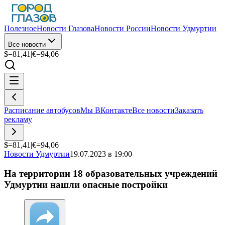
Полезное
Новости Глазова
Новости России
Новости Удмуртии
Все новости
$=
81,41
|
€=
94,06
Расписание автобусов
Мы ВКонтакте
Все новости
Заказать
рекламу
$=
81,41
|
€=
94,06
Новости Удмуртии
19.07.2023 в 19:00
На территории 18 образовательных учреждений
Удмуртии нашли опасные постройки