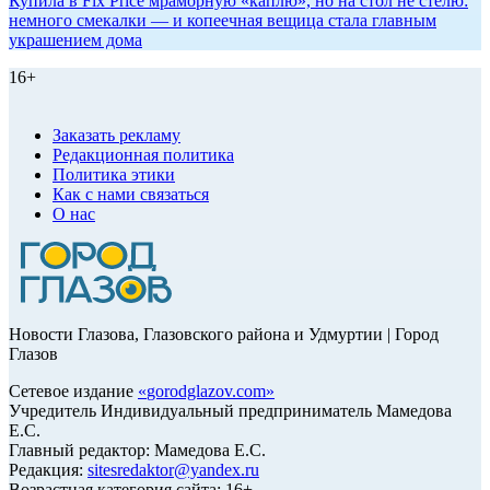
Купила в Fix Price мраморную «каплю», но на стол не стелю:
немного смекалки — и копеечная вещица стала главным
украшением дома
16+
Заказать рекламу
Редакционная политика
Политика этики
Как с нами связаться
О нас
Новости Глазова, Глазовского района и Удмуртии | Город
Глазов
Сетевое издание
«
gorodglazov.com
»
Учредитель Индивидуальный предприниматель Мамедова
Е.С.
Главный редактор: Мамедова Е.С.
Редакция:
sitesredaktor@yandex.ru
Возрастная категория сайта: 16+