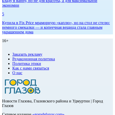
кладу в ванну, но не для красоты, а для максимальной
экономии
5
Купила в Fix Price мраморную «каплю», но на стол не стелю:
немного смекалки — и копеечная вещица стала главным
украшением дома
16+
Заказать рекламу
Редакционная политика
Политика этики
Как с нами связаться
О нас
Новости Глазова, Глазовского района и Удмуртии | Город
Глазов
Сетевое издание
«
gorodglazov.com
»