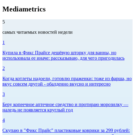
Mediametrics
5
самых читаемых новостей недели
1
Купила в Фикс Прайсе дешёвую шторку для ванны, но
использовала ее иначе: рассказываю, для чего пригодилась
2
Когда котлеты надоели, готовлю праженки: тоже из фарша, но
вкус совсем другой - обалденно вкусно и интересно
3
Беру копеечное аптечное средство и протираю морозилку —
наледь не появляется круглый год
4
Скупаю в "Фикс Прайс" пластиковые коврики за 299 рублей: