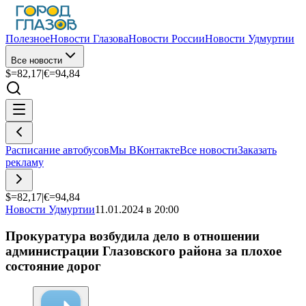
Полезное
Новости Глазова
Новости России
Новости Удмуртии
Все новости
$=
82,17
|
€=
94,84
Расписание автобусов
Мы ВКонтакте
Все новости
Заказать
рекламу
$=
82,17
|
€=
94,84
Новости Удмуртии
11.01.2024 в 20:00
Прокуратура возбудила дело в отношении
администрации Глазовского района за плохое
состояние дорог