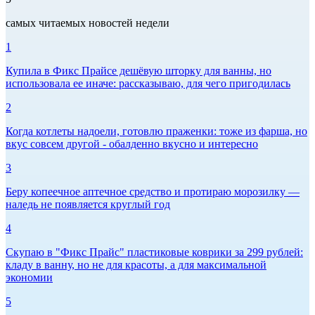
самых читаемых новостей недели
1
Купила в Фикс Прайсе дешёвую шторку для ванны, но
использовала ее иначе: рассказываю, для чего пригодилась
2
Когда котлеты надоели, готовлю праженки: тоже из фарша, но
вкус совсем другой - обалденно вкусно и интересно
3
Беру копеечное аптечное средство и протираю морозилку —
наледь не появляется круглый год
4
Скупаю в "Фикс Прайс" пластиковые коврики за 299 рублей:
кладу в ванну, но не для красоты, а для максимальной
экономии
5