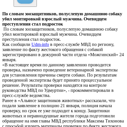
По словам зоозащитников, полуслепую домашнюю собаку
убил монтировкой взрослый мужчина. Очевидцем
преступления стал подросток
По словам зоозащитников, полуслепую домашнюю собаку
убил монтировкой взрослый мужчина. Очевидцем
преступления стал подросток.
Как сообщили
Udm-info
в пресс-службе МВД по региону,
заявление по факту жестокого обращения с собакой
зарегистрировано в дежурной части отдела «Можгинский» 24
января.
«В настоящее время по данному заявлению проводится
проверка, назначено проведение ветеринарной экспертизы
для установления причины смерти собаки. По результатам
проведенной экспертизы будет принято процессуальное
решение. Результаты проверки находятся на контроле
руководства МВД по Удмуртии», - прокомментировали в
пресс-службе ведомства.
Ранее в «Альянсе защитников животных» рассказали, что
подали заявление в полицию 21 января, полиция начала
проверку, но срок ее уже подходит к концу. Защитники
животных и неравнодушные жители города подготовили
обращение на имя главы МВД республики Максима Тихонова
с просьбой изучить материалы проверки по факту жестокого