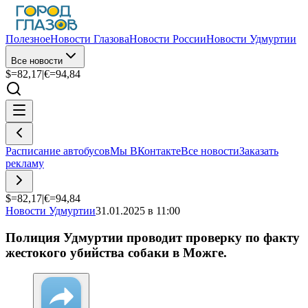
Полезное
Новости Глазова
Новости России
Новости Удмуртии
Все новости
$=
82,17
|
€=
94,84
Расписание автобусов
Мы ВКонтакте
Все новости
Заказать
рекламу
$=
82,17
|
€=
94,84
Новости Удмуртии
31.01.2025 в 11:00
Полиция Удмуртии проводит проверку по факту
жестокого убийства собаки в Можге.