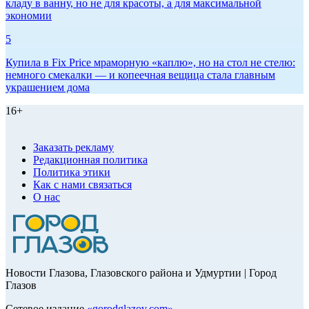
кладу в ванну, но не для красоты, а для максимальной
экономии
5
Купила в Fix Price мраморную «каплю», но на стол не стелю:
немного смекалки — и копеечная вещица стала главным
украшением дома
16+
Заказать рекламу
Редакционная политика
Политика этики
Как с нами связаться
О нас
Новости Глазова, Глазовского района и Удмуртии | Город
Глазов
Сетевое издание
«
gorodglazov.com
»