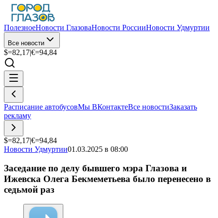
Полезное
Новости Глазова
Новости России
Новости Удмуртии
Все новости
$=
82,17
|
€=
94,84
Расписание автобусов
Мы ВКонтакте
Все новости
Заказать
рекламу
$=
82,17
|
€=
94,84
Новости Удмуртии
01.03.2025 в 08:00
Заседание по делу бывшего мэра Глазова и
Ижевска Олега Бекмеметьева было перенесено в
седьмой раз