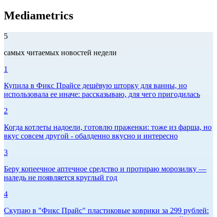
Mediametrics
5
самых читаемых новостей недели
1
Купила в Фикс Прайсе дешёвую шторку для ванны, но
использовала ее иначе: рассказываю, для чего пригодилась
2
Когда котлеты надоели, готовлю праженки: тоже из фарша, но
вкус совсем другой - обалденно вкусно и интересно
3
Беру копеечное аптечное средство и протираю морозилку —
наледь не появляется круглый год
4
Скупаю в "Фикс Прайс" пластиковые коврики за 299 рублей: