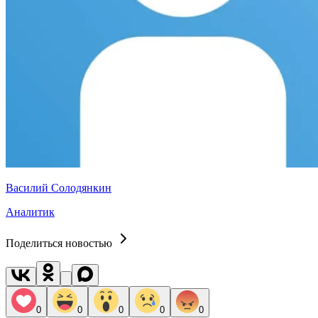
Василий Солодянкин
Аналитик
Поделиться новостью
0
0
0
0
0