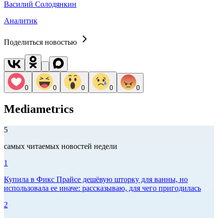
Василий Солодянкин
Аналитик
Поделиться новостью
0
0
0
0
0
Mediametrics
5
самых читаемых новостей недели
1
Купила в Фикс Прайсе дешёвую шторку для ванны, но
использовала ее иначе: рассказываю, для чего пригодилась
2