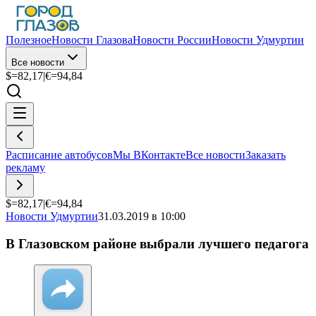
Полезное
Новости Глазова
Новости России
Новости Удмуртии
Все новости
$=
82,17
|
€=
94,84
Расписание автобусов
Мы ВКонтакте
Все новости
Заказать
рекламу
$=
82,17
|
€=
94,84
Новости Удмуртии
31.03.2019 в 10:00
В Глазовском районе выбрали лучшего педагога