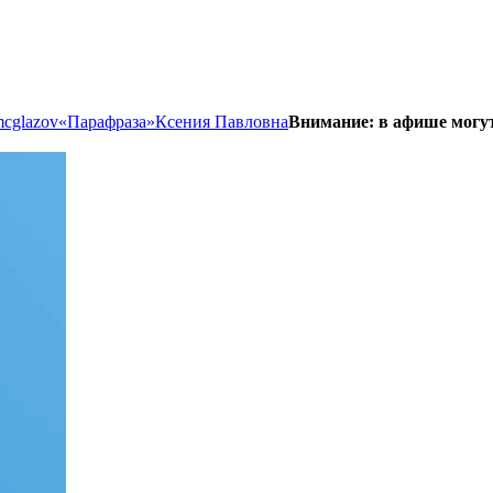
mcglazov
«Парафраза»
Ксения Павловна
Внимание: в афише могу