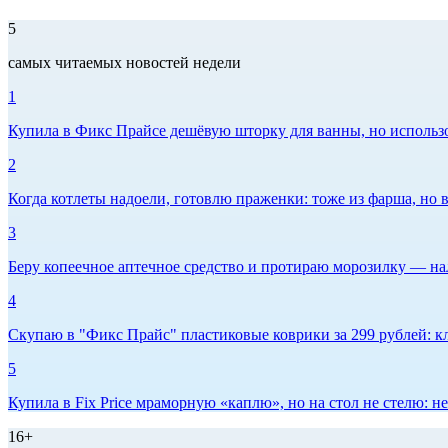
5
самых читаемых новостей недели
1
Купила в Фикс Прайсе дешёвую шторку для ванны, но использов
2
Когда котлеты надоели, готовлю праженки: тоже из фарша, но в
3
Беру копеечное аптечное средство и протираю морозилку — нал
4
Скупаю в "Фикс Прайс" пластиковые коврики за 299 рублей: кл
5
Купила в Fix Price мраморную «каплю», но на стол не стелю:
16+