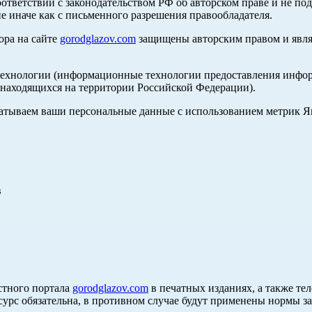
оответствии с законодательством РФ об авторском праве и не по
е иначе как с письменного разрешения правообладателя.
ора на сайте
gorodglazov.com
защищены авторским правом и явля
хнологии (информационные технологии предоставления информа
, находящихся на территории Российской Федерации).
абатываем ваши персональные данные с использованием метрик 
в
стного портала
gorodglazov.com
в печатных изданиях, а также те
сурс обязательна, в противном случае будут применены нормы з