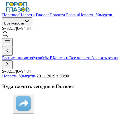
Полезное
Новости Глазова
Новости России
Новости Удмуртии
Все новости
$=
82,17
|
€=
94,84
Расписание автобусов
Мы ВКонтакте
Все новости
Заказать рекл
$=
82,17
|
€=
94,84
Новости Удмуртии
20.11.2019 в 08:00
Куда сходить сегодня в Глазове