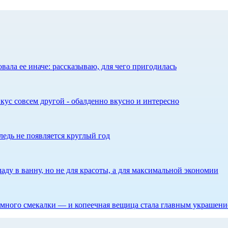
ала ее иначе: рассказываю, для чего пригодилась
кус совсем другой - обалденно вкусно и интересно
едь не появляется круглый год
аду в ванну, но не для красоты, а для максимальной экономии
 немного смекалки — и копеечная вещица стала главным украшен