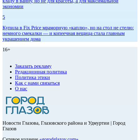
кладу в ванну, но не для красоты, а для максимальной
экономии
5
Купила в Fix Price мраморную «каплю», но на стол не стелю:
немного смекалки — и копеечная вещица стала главным
украшением дома
16+
Заказать рекламу
Редакционная политика
Политика этики
Как с нами связаться
О нас
Новости Глазова, Глазовского района и Удмуртии | Город
Глазов
Сетевое издание
«
gorodglazov.com
»