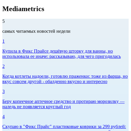
Mediametrics
5
самых читаемых новостей недели
1
Купила в Фикс Прайсе дешёвую шторку для ванны, но
использовала ее иначе: рассказываю, для чего пригодилась
2
Когда котлеты надоели, готовлю праженки: тоже из фарша, но
вкус совсем другой - обалденно вкусно и интересно
3
Беру копеечное аптечное средство и протираю морозилку —
наледь не появляется круглый год
4
Скупаю в "Фикс Прайс" пластиковые коврики за 299 рублей: