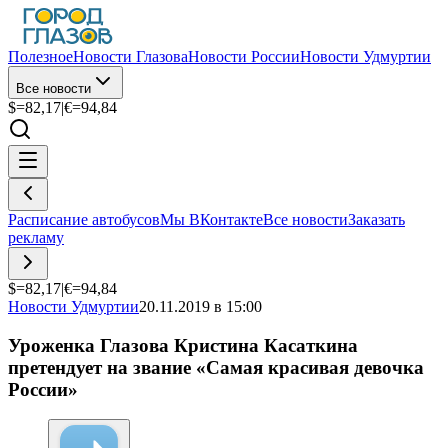
Полезное
Новости Глазова
Новости России
Новости Удмуртии
Все новости
$=
82,17
|
€=
94,84
Расписание автобусов
Мы ВКонтакте
Все новости
Заказать
рекламу
$=
82,17
|
€=
94,84
Новости Удмуртии
20.11.2019 в 15:00
Уроженка Глазова Кристина Касаткина
претендует на звание «Самая красивая девочка
России»