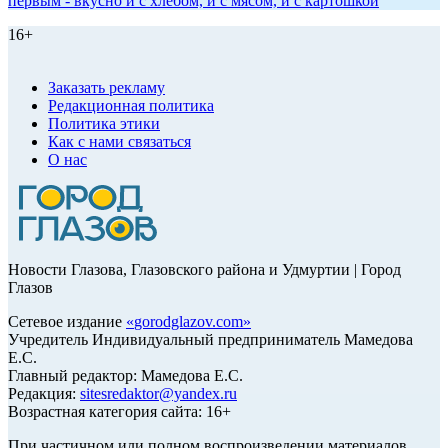
первым - вкусно и с хлебом, и с мясом, и с картошкой
16+
Заказать рекламу
Редакционная политика
Политика этики
Как с нами связаться
О нас
Новости Глазова, Глазовского района и Удмуртии | Город
Глазов
Сетевое издание
«
gorodglazov.com
»
Учредитель Индивидуальный предприниматель Мамедова
Е.С.
Главный редактор: Мамедова Е.С.
Редакция:
sitesredaktor@yandex.ru
Возрастная категория сайта: 16+
При частичном или полном воспроизведении материалов