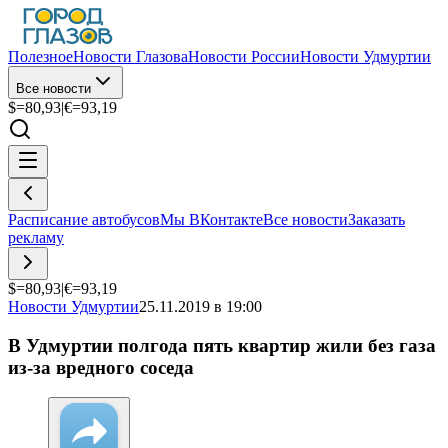
Полезное
Новости Глазова
Новости России
Новости Удмуртии
Все новости
$=
80,93
|
€=
93,19
Расписание автобусов
Мы ВКонтакте
Все новости
Заказать
рекламу
$=
80,93
|
€=
93,19
Новости Удмуртии
25.11.2019 в 19:00
В Удмуртии полгода пять квартир жили без газа
из-за вредного соседа