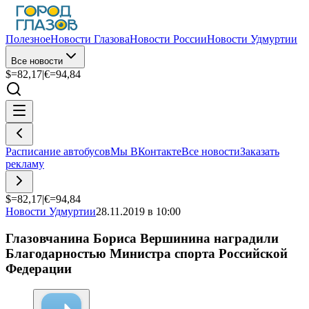
Полезное
Новости Глазова
Новости России
Новости Удмуртии
Все новости
$=
82,17
|
€=
94,84
Расписание автобусов
Мы ВКонтакте
Все новости
Заказать
рекламу
$=
82,17
|
€=
94,84
Новости Удмуртии
28.11.2019 в 10:00
Глазовчанина Бориса Вершинина наградили
Благодарностью Министра спорта Российской
Федерации