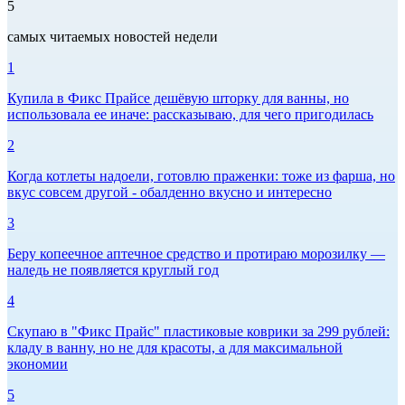
5
самых читаемых новостей недели
1
Купила в Фикс Прайсе дешёвую шторку для ванны, но
использовала ее иначе: рассказываю, для чего пригодилась
2
Когда котлеты надоели, готовлю праженки: тоже из фарша, но
вкус совсем другой - обалденно вкусно и интересно
3
Беру копеечное аптечное средство и протираю морозилку —
наледь не появляется круглый год
4
Скупаю в "Фикс Прайс" пластиковые коврики за 299 рублей:
кладу в ванну, но не для красоты, а для максимальной
экономии
5