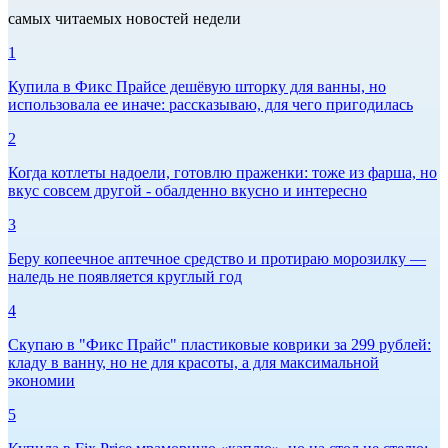
самых читаемых новостей недели
1
Купила в Фикс Прайсе дешёвую шторку для ванны, но
использовала ее иначе: рассказываю, для чего пригодилась
2
Когда котлеты надоели, готовлю праженки: тоже из фарша, но
вкус совсем другой - обалденно вкусно и интересно
3
Беру копеечное аптечное средство и протираю морозилку —
наледь не появляется круглый год
4
Скупаю в "Фикс Прайс" пластиковые коврики за 299 рублей:
кладу в ванну, но не для красоты, а для максимальной
экономии
5