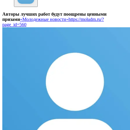
Авторы лучших работ будут поощрены ценными
призами
«Молодежные новости»
https://moludm.ru/?
page_id=560