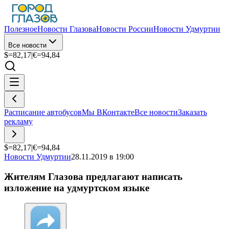
Полезное
Новости Глазова
Новости России
Новости Удмуртии
Все новости
$=
82,17
|
€=
94,84
Расписание автобусов
Мы ВКонтакте
Все новости
Заказать
рекламу
$=
82,17
|
€=
94,84
Новости Удмуртии
28.11.2019 в 19:00
Жителям Глазова предлагают написать
изложение на удмуртском языке