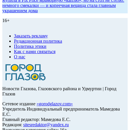
Купила в Fix Price мраморную «каплю», но на стол не стелю:
немного смекалки — и копеечная вещица стала главным
украшением дома
16+
Заказать рекламу
Редакционная политика
Политика этики
Как с нами связаться
О нас
Новости Глазова, Глазовского района и Удмуртии | Город
Глазов
Сетевое издание
«
gorodglazov.com
»
Учредитель Индивидуальный предприниматель Мамедова
Е.С.
Главный редактор: Мамедова Е.С.
Редакция:
sitesredaktor@yandex.ru
Возрастная категория сайта: 16+