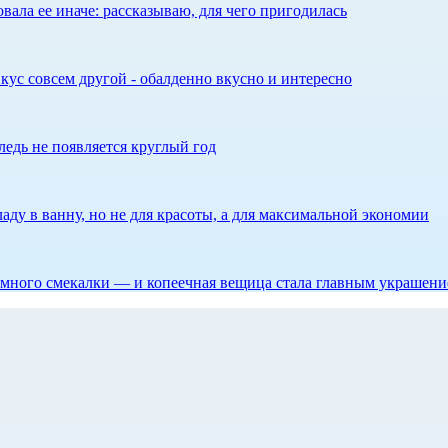
ала ее иначе: рассказываю, для чего пригодилась
кус совсем другой - обалденно вкусно и интересно
едь не появляется круглый год
аду в ванну, но не для красоты, а для максимальной экономии
 немного смекалки — и копеечная вещица стала главным украшен