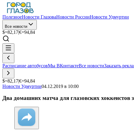
Полезное
Новости Глазова
Новости России
Новости Удмуртии
Все новости
$=
82,17
|
€=
94,84
Расписание автобусов
Мы ВКонтакте
Все новости
Заказать рекл
$=
82,17
|
€=
94,84
Новости Удмуртии
04.12.2019 в 10:00
Два домашних матча для глазовских хоккеистов 