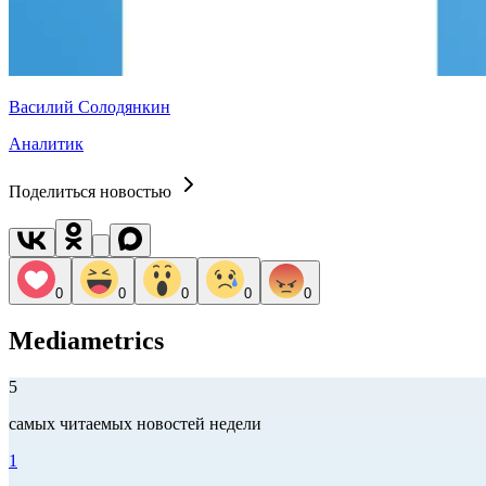
Василий Солодянкин
Аналитик
Поделиться новостью
0
0
0
0
0
Mediametrics
5
самых читаемых новостей недели
1