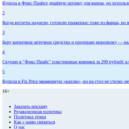
Купила в Фикс Прайсе дешёвую шторку для ванны, но использов
2
Когда котлеты надоели, готовлю праженки: тоже из фарша, но в
3
Беру копеечное аптечное средство и протираю морозилку — нал
4
Скупаю в "Фикс Прайс" пластиковые коврики за 299 рублей: кл
5
Купила в Fix Price мраморную «каплю», но на стол не стелю:
16+
Заказать рекламу
Редакционная политика
Политика этики
Как с нами связаться
О нас